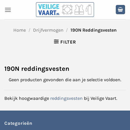
Ga
naar
inhoud
Home
/
Drijfvermogen
/
190N Reddingsvesten
FILTER
190N reddingsvesten
Geen producten gevonden die aan je selectie voldoen.
Bekijk hoogwaardige
reddingsvesten
bij Veilige Vaart.
Categorieën