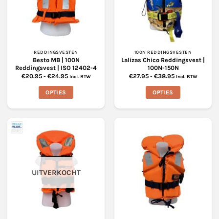
kan
gekozen
gekozen
worden
worden
op
op
de
de
productpagina
productpagina
REDDINGSVESTEN
100N REDDINGSVESTEN
Besto MB | 100N
Lalizas Chico Reddingsvest |
Reddingsvest | ISO 12402-4
100N-150N
Prijsklasse:
Prijsklasse:
€
20.95
-
€
24.95
€
27.95
-
€
38.95
Incl. BTW
Incl. BTW
€20.95
€27.95
tot
tot
OPTIES
OPTIES
€24.95
€38.95
Dit
Dit
product
product
heeft
heeft
meerdere
meerdere
variaties.
variaties.
Deze
Deze
optie
optie
UITVERKOCHT
kan
kan
gekozen
gekozen
worden
worden
op
op
de
de