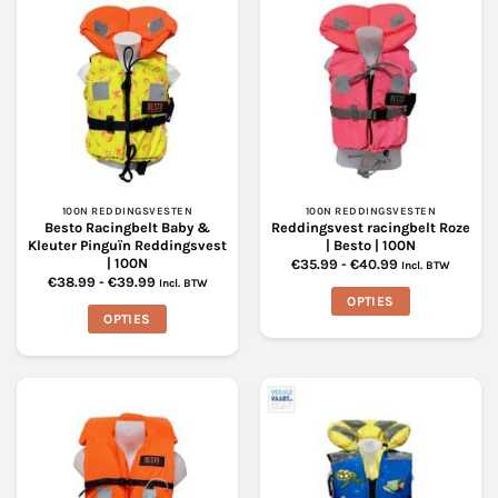
100N REDDINGSVESTEN
100N REDDINGSVESTEN
Besto Racingbelt Baby &
Reddingsvest racingbelt Roze
Kleuter Pinguïn Reddingsvest
| Besto | 100N
| 100N
Prijsklasse:
€
35.99
-
€
40.99
Incl. BTW
€35.99
Prijsklasse:
€
38.99
-
€
39.99
Incl. BTW
tot
€38.99
OPTIES
€40.99
tot
OPTIES
€39.99
Dit
Dit
product
product
heeft
heeft
meerdere
meerdere
variaties.
variaties.
Deze
Deze
optie
optie
kan