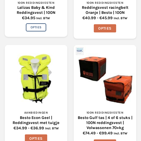
productpagina
productpagina
100N REDDINGSVESTEN
100N REDDINGSVESTEN
Lalizas Baby & Kind
Reddingsvest racingbelt
Reddingsvest | 100N
Oranje | Besto | 100N
Prijsklasse:
€
34.95
€
40.99
-
€
45.99
Incl. BTW
Incl. BTW
€40.99
tot
OPTIES
OPTIES
€45.99
Dit
Dit
product
product
heeft
heeft
meerdere
meerdere
variaties.
variaties.
Deze
Deze
optie
optie
kan
kan
gekozen
gekozen
worden
worden
op
op
de
de
productpagina
productpagina
AANBIEDINGEN
100N REDDINGSVESTEN
Besto Econ Geel |
Besto Gulf tas | 4 of 6 stuks |
Reddingsvest met tuigje
100N reddingsvest |
Volwassenen 70+kg
Prijsklasse:
€
34.99
-
€
36.99
Incl. BTW
€34.99
Prijsklasse:
€
74.49
-
€
99.49
Incl. BTW
tot
€74.49
OPTIES
€36.99
tot