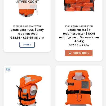
UITVERKOCHT
kan
gekozen
gekozen
worden
worden
op
op
de
de
productpagina
productpagina
100N REDDINGSVESTEN
100N REDDINGSVESTEN
Besto Bebe 100N | Baby
Besto MB tas | 4
reddingsvest
reddingsvesten | 100N
reddingsvest | Volwassenen
Prijsklasse:
€
38.95
-
€
39.95
Incl. BTW
€38.95
40+kg
tot
OPTIES
€
87.95
€39.95
Incl. BTW
Dit
VOEG TOE +
product
heeft
meerdere
variaties.
Deze
optie
kan
gekozen
worden
op
de