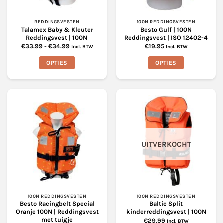
productpagina
REDDINGSVESTEN
100N REDDINGSVESTEN
Talamex Baby & Kleuter
Besto Gulf | 100N
Reddingsvest | 100N
Reddingsvest | ISO 12402-4
Prijsklasse:
€
33.99
-
€
34.99
€
19.95
Incl. BTW
Incl. BTW
€33.99
tot
OPTIES
OPTIES
€34.99
Dit
Dit
product
product
heeft
heeft
meerdere
meerdere
variaties.
variaties.
Deze
Deze
optie
optie
UITVERKOCHT
kan
kan
gekozen
gekozen
worden
worden
op
op
de
de
productpagina
productpagina
100N REDDINGSVESTEN
100N REDDINGSVESTEN
Besto Racingbelt Special
Baltic Split
Oranje 100N | Reddingsvest
kinderreddingsvest | 100N
met tuigje
€
29.99
Incl. BTW