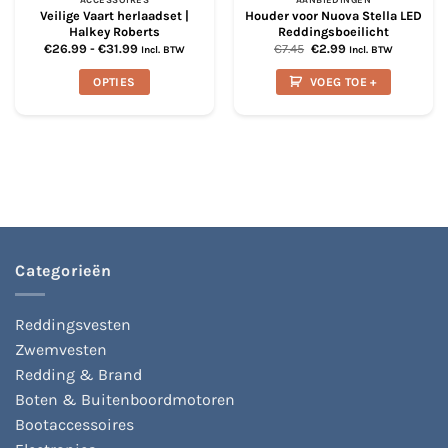
Veilige Vaart herlaadset |
Houder voor Nuova Stella LED
Halkey Roberts
Reddingsboeilicht
Prijsklasse:
Oorspronkelijke
Huidige
€
26.99
-
€
31.99
€
7.45
€
2.99
Incl. BTW
Incl. BTW
€26.99
prijs
prijs
tot
was:
is:
OPTIES
VOEG TOE +
€31.99
€7.45.
€2.99.
Dit
product
heeft
meerdere
variaties.
Deze
optie
kan
gekozen
Categorieën
worden
op
Reddingsvesten
de
productpagina
Zwemvesten
Redding & Brand
Boten & Buitenboordmotoren
Bootaccessoires