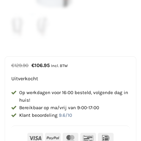
Oorspronkelijke
Huidige
€
129.90
€
106.95
Incl. BTW
prijs
prijs
was:
is:
Uitverkocht
€129.90.
€106.95.
Op werkdagen voor 16:00 besteld, volgende dag in
huis!
Bereikbaar op ma/vrij van 9:00-17:00
Klant beoordeling
9.6/10
Visa
PayPal
MasterCard
Bancontact
IDeal