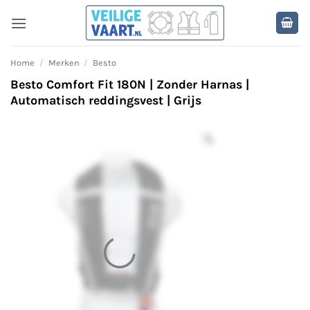
Ga
naar
inhoud
Home
/
Merken
/
Besto
Besto Comfort Fit 180N | Zonder Harnas |
Automatisch reddingsvest | Grijs