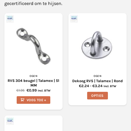
gecertificeerd om te hijsen.
OGEN
OGEN
RVS 304 beugel | Talamex | 51
Dekoog RVS | Talamex | Rond
MM
Prijsklasse:
€
2.24
-
€
3.24
Incl. BTW
€2.24
Oorspronkelijke
Huidige
€
1.95
€
0.99
Incl. BTW
tot
prijs
prijs
OPTIES
€3.24
was:
is:
VOEG TOE +
€1.95.
€0.99.
Dit
product
heeft
meerdere
variaties.