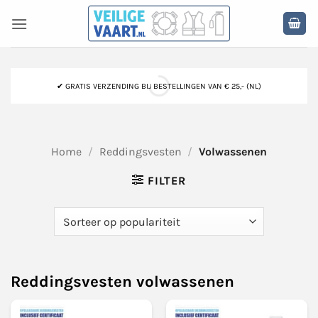
Ga
naar
inhoud
✔ GRATIS VERZENDING BIJ BESTELLINGEN VAN € 25,- (NL)
Home
/
Reddingsvesten
/
Volwassenen
FILTER
Reddingsvesten volwassenen