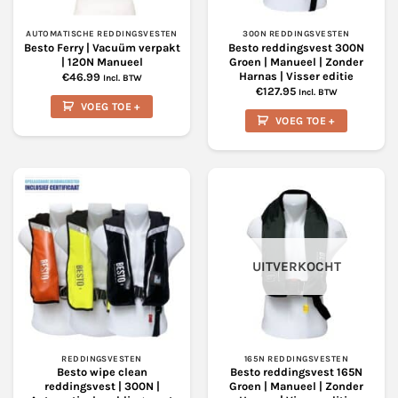
productpagina
AUTOMATISCHE REDDINGSVESTEN
300N REDDINGSVESTEN
Besto Ferry | Vacuüm verpakt
Besto reddingsvest 300N
| 120N Manueel
Groen | Manueel | Zonder
Harnas | Visser editie
€
46.99
Incl. BTW
€
127.95
Incl. BTW
VOEG TOE +
VOEG TOE +
UITVERKOCHT
REDDINGSVESTEN
165N REDDINGSVESTEN
Besto wipe clean
Besto reddingsvest 165N
reddingsvest | 300N |
Groen | Manueel | Zonder