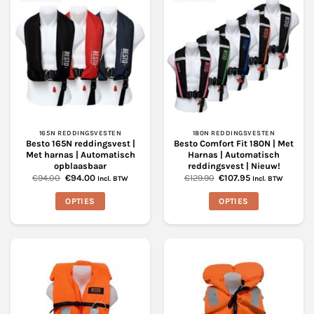
165N REDDINGSVESTEN
180N REDDINGSVESTEN
Besto 165N reddingsvest |
Besto Comfort Fit 180N | Met
Met harnas | Automatisch
Harnas | Automatisch
opblaasbaar
reddingsvest | Nieuw!
Oorspronkelijke
Huidige
Oorspronkelijke
Huidige
€
94.00
€
94.00
€
129.90
€
107.95
Incl. BTW
Incl. BTW
prijs
prijs
prijs
prijs
was:
is:
was:
is:
OPTIES
OPTIES
€94.00.
€94.00.
€129.90.
€107.95.
Dit
Dit
product
product
heeft
heeft
meerdere
meerdere
variaties.
variaties.
Deze
Deze
optie
optie