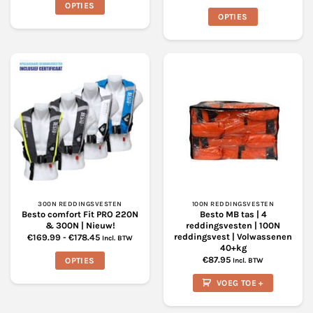
€44.99
OPTIES
€92.75
tot
OPTIES
€169.99
Dit
Dit
product
product
heeft
heeft
meerdere
meerdere
variaties.
variaties.
Deze
Deze
optie
optie
kan
kan
gekozen
gekozen
worden
worden
op
op
de
de
productpagina
productpagina
300N REDDINGSVESTEN
100N REDDINGSVESTEN
Besto comfort Fit PRO 220N
Besto MB tas | 4
& 300N | Nieuw!
reddingsvesten | 100N
reddingsvest | Volwassenen
Prijsklasse:
€
169.99
-
€
178.45
Incl. BTW
€169.99
40+kg
tot
€
87.95
OPTIES
€178.45
Incl. BTW
Dit
VOEG TOE +
product
heeft