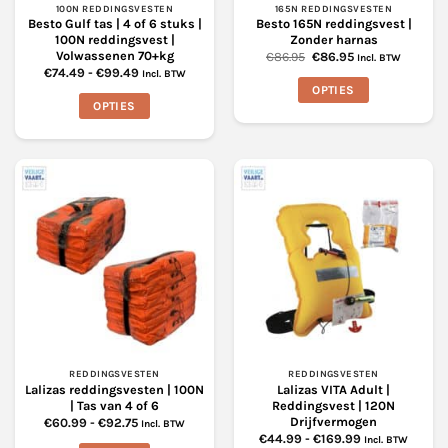
productpagina
productpagina
100N REDDINGSVESTEN
165N REDDINGSVESTEN
Besto Gulf tas | 4 of 6 stuks |
Besto 165N reddingsvest |
100N reddingsvest |
Zonder harnas
Volwassenen 70+kg
Oorspronkelijke
Huidige
€
86.95
€
86.95
Incl. BTW
prijs
prijs
Prijsklasse:
€
74.49
-
€
99.49
Incl. BTW
was:
is:
€74.49
OPTIES
€86.95.
€86.95.
tot
OPTIES
€99.49
Dit
Dit
product
product
heeft
heeft
meerdere
meerdere
variaties.
variaties.
Deze
Deze
optie
optie
kan
kan
gekozen
gekozen
worden
worden
op
op
de
de
productpagina
productpagina
REDDINGSVESTEN
REDDINGSVESTEN
Lalizas reddingsvesten | 100N
Lalizas VITA Adult |
| Tas van 4 of 6
Reddingsvest | 120N
Drijfvermogen
Prijsklasse:
€
60.99
-
€
92.75
Incl. BTW
€60.99
Prijsklasse:
€
44.99
-
€
169.99
Incl. BTW
tot