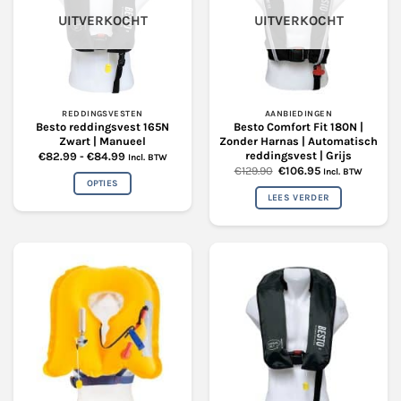
optie
optie
UITVERKOCHT
UITVERKOCHT
kan
kan
gekozen
gekozen
worden
worden
op
op
de
de
productpagina
productpagina
REDDINGSVESTEN
AANBIEDINGEN
Besto reddingsvest 165N
Besto Comfort Fit 180N |
Zwart | Manueel
Zonder Harnas | Automatisch
reddingsvest | Grijs
Prijsklasse:
€
82.99
-
€
84.99
Incl. BTW
€82.99
Oorspronkelijke
Huidige
€
129.90
€
106.95
Incl. BTW
tot
prijs
prijs
OPTIES
€84.99
was:
is:
LEES VERDER
€129.90.
€106.95.
Dit
product
heeft
meerdere
variaties.
Deze
optie
kan
gekozen
worden
op
de