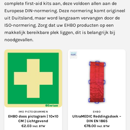
complete first-aid kits aan, deze voldoen allen aan de
Europese DIN-normering. Deze normering komt origineel
uit Duitsland, maar word langzaam vervangen door de
ISO-normering. Zorg dat uw EHBO producten op een
makkelijk bereikbare plek liggen, dit is belangrijk bij
noodgevallen.
IMO PICTOGRAMMEN
EHBO
EHBO doos pictogram | 10×10
UltraMEDIC Reddingsdoek –
CM | Lichtgevend
DIN EN 1865
€
2.03
€
78.00
Incl. BTW
Incl. BTW