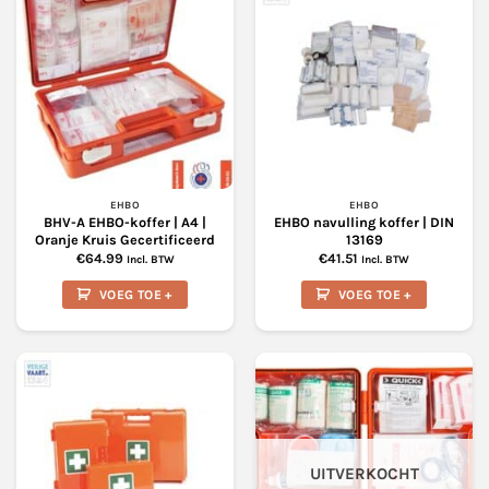
EHBO
EHBO
BHV-A EHBO-koffer | A4 |
EHBO navulling koffer | DIN
Oranje Kruis Gecertificeerd
13169
€
64.99
€
41.51
Incl. BTW
Incl. BTW
VOEG TOE +
VOEG TOE +
UITVERKOCHT