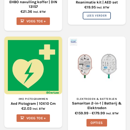
EHBO navulling koffer | DIN
Reanimatie kit | AED set
13157
€
19.95
Incl. BTW
€
21.36
Incl. BTW
LEES VERDER
VOEG TOE +
IMO PICTOGRAMMEN
ELEKTRODEN & BATTERIJEN
Samaritan 2-in-1 | Batterij &
Aed Pictogram | 10X10 Cm
Elektroden
€
2.03
Incl. BTW
Prijsklasse:
€
159.99
-
€
179.99
Incl. BTW
€159.99
VOEG TOE +
tot
OPTIES
€179.99
Dit