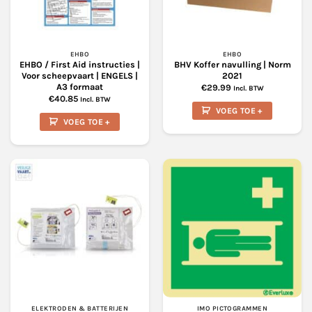
EHBO
EHBO
EHBO / First Aid instructies |
BHV Koffer navulling | Norm
Voor scheepvaart | ENGELS |
2021
A3 formaat
€
29.99
Incl. BTW
€
40.85
Incl. BTW
VOEG TOE +
VOEG TOE +
ELEKTRODEN & BATTERIJEN
IMO PICTOGRAMMEN