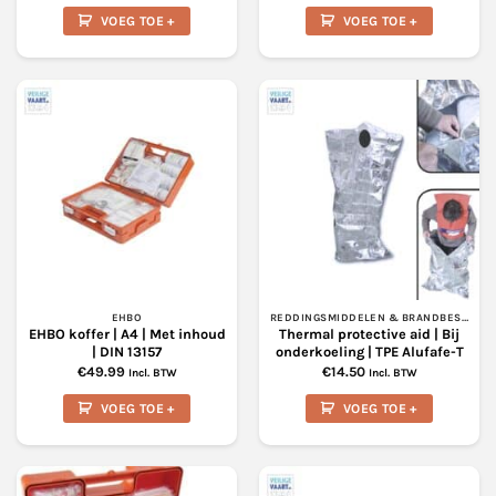
VOEG TOE +
VOEG TOE +
EHBO
REDDINGSMIDDELEN & BRANDBESTRIJDING
EHBO koffer | A4 | Met inhoud
Thermal protective aid | Bij
| DIN 13157
onderkoeling | TPE Alufafe-T
€
49.99
€
14.50
Incl. BTW
Incl. BTW
VOEG TOE +
VOEG TOE +