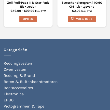
Zoll Pedi-Padz II & Stat-Padz
Stretcher pictogram | 10×10
Elektroden
CM | Lichtgevend
Prijsklasse:
€
46.99
-
€
99.99
€
2.03
Incl. BTW
Incl. BTW
€46.99
tot
OPTIES
VOEG TOE +
€99.99
Dit
product
heeft
meerdere
variaties.
Deze
Categorieën
optie
kan
Reddingsvesten
gekozen
Zwemvesten
worden
op
Redding & Brand
de
Boten & Buitenboordmotoren
productpagina
Bootaccessoires
Electronica
EHBO
Pictogrammen & Tape