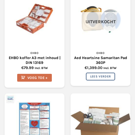
UITVERKOCHT
EHBO
EHBO
EHBO koffer A3 met inhoud |
Aed Heartsine Samaritan Pad
DIN 13169
360P
€
79.99
€
1,399.00
Incl. BTW
Incl. BTW
LEES VERDER
VOEG TOE +