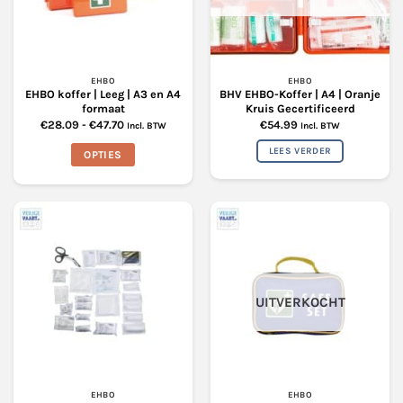
EHBO
EHBO
EHBO koffer | Leeg | A3 en A4
BHV EHBO-Koffer | A4 | Oranje
formaat
Kruis Gecertificeerd
Prijsklasse:
€
28.09
-
€
47.70
€
54.99
Incl. BTW
Incl. BTW
€28.09
tot
LEES VERDER
OPTIES
€47.70
Dit
product
heeft
meerdere
variaties.
Deze
optie
UITVERKOCHT
kan
gekozen
worden
op
de
productpagina
EHBO
EHBO