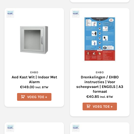
product
heeft
meerdere
variaties.
Deze
optie
kan
gekozen
worden
op
de
productpagina
EHBO
EHBO
Aed Kast Wit | Indoor Met
Drenkelingen / EHBO
Alarm
instructies | Voor
scheepvaart | ENGELS | A3
€
149.00
Incl. BTW
formaat
€
40.85
VOEG TOE +
Incl. BTW
VOEG TOE +