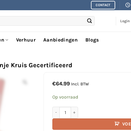
CONTACT
Login
en
Verhuur
Aanbiedingen
Blogs
nje Kruis Gecertificeerd
€
64.99
Incl. BTW
Op voorraad
BHV-A EHBO-koffer | A4 | Oranje Kruis 
VOE