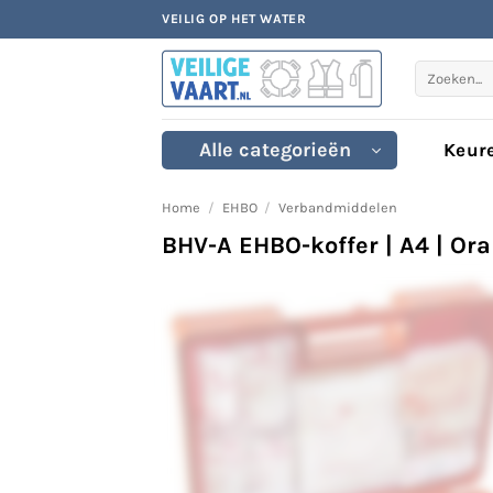
Ga
VEILIG OP HET WATER
naar
inhoud
Zoeken
naar:
Alle categorieën
Keur
Home
/
EHBO
/
Verbandmiddelen
BHV-A EHBO-koffer | A4 | Ora