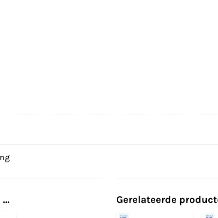
ing
 …
Gerelateerde produc