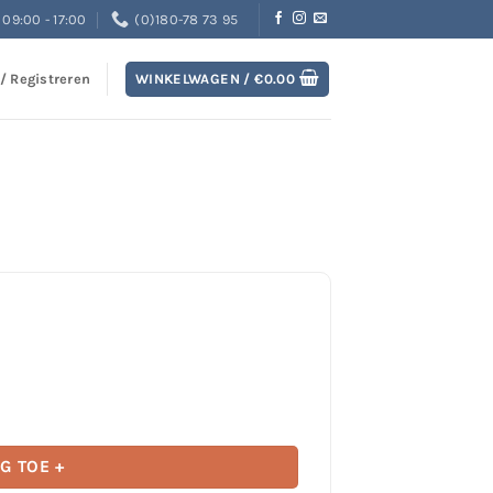
09:00 - 17:00
(0)180-78 73 95
 / Registreren
WINKELWAGEN /
€
0.00
Gecertificeerd aantal
G TOE +