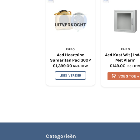
UITVERKOCHT
EHBO
EHBO
Aed Heartsine
Aed Kast Wit | In
Samaritan Pad 360P
Met Alarm
€
1,399.00
€
149.00
Incl. BTW
Incl. BT
LEES VERDER
VOEG TOE +
Categorieën