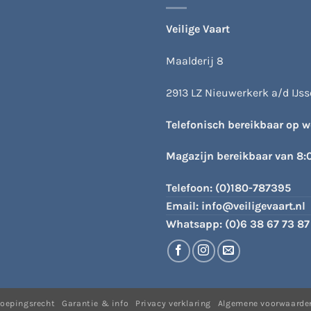
gekozen
worden
Veilige Vaart
op
de
Maalderij 8
productpagina
2913 LZ Nieuwerkerk a/d IJsse
Telefonisch bereikbaar op 
Magazijn bereikbaar van 8:
Telefoon:
(0)180-787395
Email:
info@veiligevaart.nl
Whatsapp:
(0)6 38 67 73 87
roepingsrecht
Garantie & info
Privacy verklaring
Algemene voorwaarde