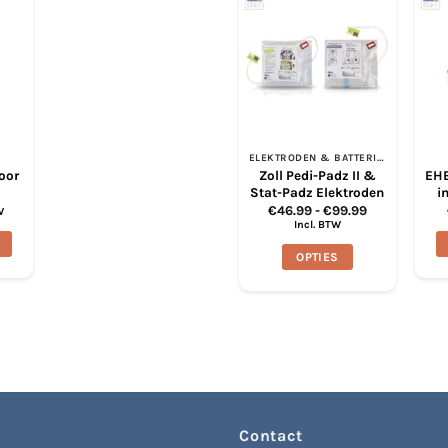
ELEKTRODEN & BATTERIJEN
door
Zoll Pedi-Padz II &
EHB
Stat-Padz Elektroden
i
Prijsklasse:
€
46.99
-
€
99.99
W
€46.99
Incl. BTW
tot
€99.99
OPTIES
Dit
product
heeft
meerdere
variaties.
Deze
optie
kan
Contact