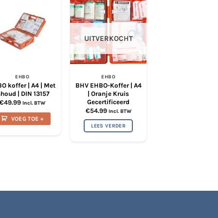
UITVERKOCHT
EHBO
EHBO
EHBO
O koffer | A4 | Met
BHV EHBO-Koffer | A4
UltraMEDIC
nhoud | DIN 13157
| Oranje Kruis
Reddingsdoek – 
Gecertificeerd
EN 1865
€
49.99
Incl. BTW
€
54.99
€
78.00
Incl. BTW
Incl. BTW
VOEG TOE +
LEES VERDER
VOEG TOE +