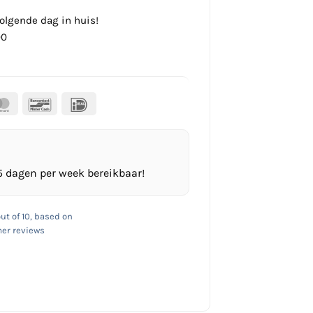
olgende dag in huis!
00
al
MasterCard
Bancontact
IDeal
5 dagen per week bereikbaar!
ut of 10, based on
er reviews