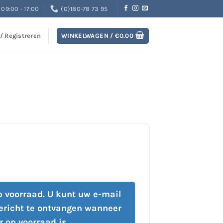
09:00 - 17:00
(0)180-78 73 95
 / Registreren
WINKELWAGEN /
€
0.00
op voorraad. U kunt uw e-mail
ericht te ontvangen wanneer
r op voorraad is.