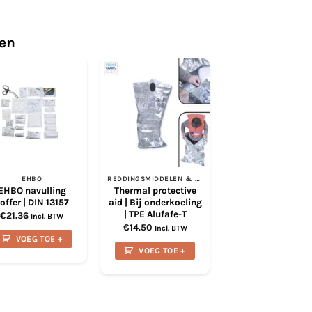
ten
UITVERKOCH
EHBO
REDDINGSMIDDELEN & BRANDBESTRIJDING
EHBO
EHBO navulling
Thermal protective
BHV EHBO-Koffer |
offer | DIN 13157
aid | Bij onderkoeling
| Oranje Kruis
| TPE Alufafe-T
Gecertificeerd
€
21.36
Incl. BTW
€
14.50
€
54.99
Incl. BTW
Incl. BTW
VOEG TOE +
LEES VERDER
VOEG TOE +