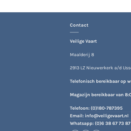
variaties.
Deze
optie
kan
Contact
gekozen
worden
Veilige Vaart
op
de
Maalderij 8
productpagina
2913 LZ Nieuwerkerk a/d IJsse
Telefonisch bereikbaar op 
Magazijn bereikbaar van 8:
Telefoon:
(0)180-787395
Email:
info@veiligevaart.nl
Whatsapp:
(0)6 38 67 73 87