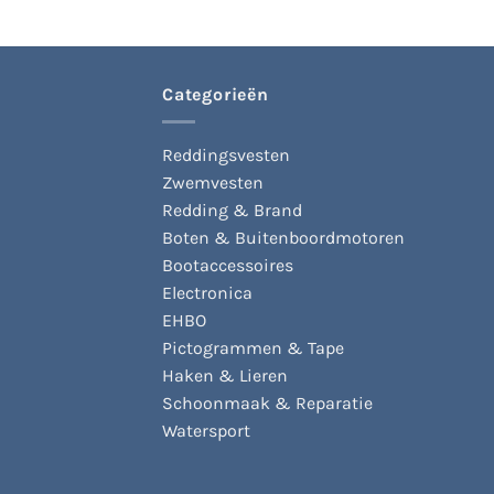
variaties.
Deze
optie
kan
Categorieën
gekozen
worden
Reddingsvesten
op
de
Zwemvesten
productpagina
Redding & Brand
Boten & Buitenboordmotoren
Bootaccessoires
Electronica
EHBO
Pictogrammen & Tape
Haken & Lieren
Schoonmaak & Reparatie
Watersport