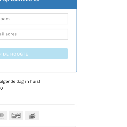
P DE HOOGTE
olgende dag in huis!
00
al
MasterCard
Bancontact
IDeal