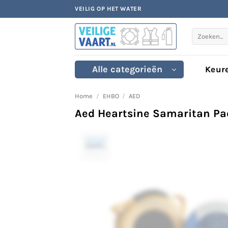
Ga
VEILIG OP HET WATER
naar
inhoud
Zoeken
naar:
Alle categorieën
Keur
Home
/
EHBO
/
AED
Aed Heartsine Samaritan P