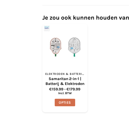
Je zou ook kunnen houden van
ELEKTRODEN & BATTERIJEN
Samaritan 2-in-1 |
Batterij & Elektroden
Prijsklasse:
€
159.99
-
€
179.99
€159.99
Incl. BTW
tot
€179.99
OPTIES
Dit
product
heeft
meerdere