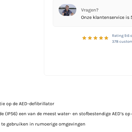
Vragen?
Onze klantenservice is 
Rating
9.6
o
378
custom
e op de AED-defibrillator
de (IP56) een van de meest water- en stofbestendige AED’s op
ed te gebruiken in rumoerige omgevingen