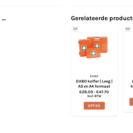
 …
Gerelateerde produc
EHBO
EHBO koffer | Leeg |
A3 en A4 formaat
k
Prijsklasse:
€
28.09
-
€
47.70
€28.09
Incl. BTW
tot
€47.70
OPTIES
Dit
product
heeft
meerdere