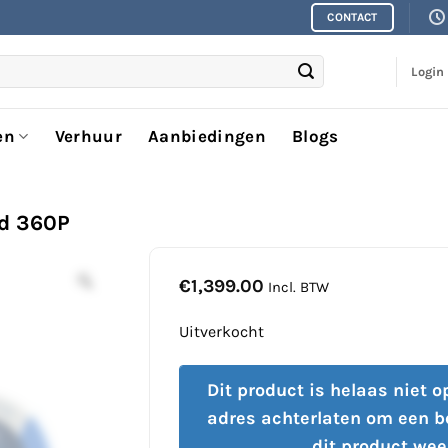
CONTACT
Login
en
Verhuur
Aanbiedingen
Blogs
ad 360P
€
1,399.00
Incl. BTW
Uitverkocht
Dit product is helaas niet 
adres achterlaten om een b
dit product wee