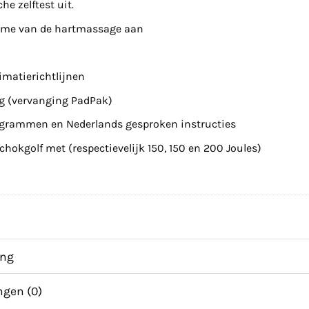
e zelftest uit.
tme van de hartmassage aan
imatierichtlijnen
ig (vervanging PadPak)
ogrammen en Nederlands gesproken instructies
hokgolf met (respectievelijk 150, 150 en 200 Joules)
ing
ngen (0)