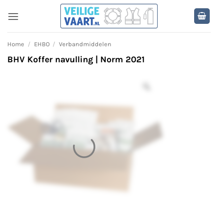
Ga
naar
inhoud
Home
/
EHBO
/
Verbandmiddelen
BHV Koffer navulling | Norm 2021