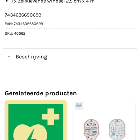
1 x Zelfklevende windsel 2,5 cm x 4 m
7434636650699
EAN:
7434636650699
SKU:
40562
Beschrijving
Gerelateerde producten