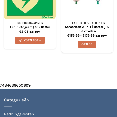
IMO PICTOGRAMMEN
ELEKTRODEN & BATTERIJEN
Samaritan 2-in-1 | Batterij &
Aed Pictogram | 10X10 Cm
Elektroden
€
2.03
Incl. BTW
Prijsklasse:
€
159.99
-
€
179.99
Incl. BTW
€159.99
VOEG TOE +
tot
OPTIES
€179.99
Dit
product
heeft
meerdere
variaties.
Deze
optie
7434636650699
kan
gekozen
worden
Categorieën
op
de
productpagina
Reddingsvesten