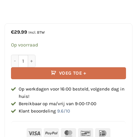
€
29.99
Incl. BTW
Op voorraad
BHV Koffer navulling | Norm 2021 aantal
VOEG TOE +
Op werkdagen voor 16:00 besteld, volgende dag in
huis!
Bereikbaar op ma/vrij van 9:00-17:00
Klant beoordeling
9.6/10
Visa
PayPal
MasterCard
Bancontact
IDeal