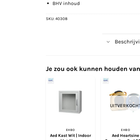
BHV inhoud
SKU:
40308
Beschrijv
Je zou ook kunnen houden van
UITVERKOCH
EHBO
EHBO
Aed Kast Wit | Indoor
Aed Heartsine