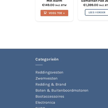
Met Alarm
Samaritan Pad 3
€
149.00
€
1,399.00
Incl. BTW
Incl. B
LEES VERDER
VOEG TOE +
Categorieën
Reddingsvesten
Zwemvesten
Redding & Brand
Boten & Buitenboordmotoren
Bootaccessoires
Electronica