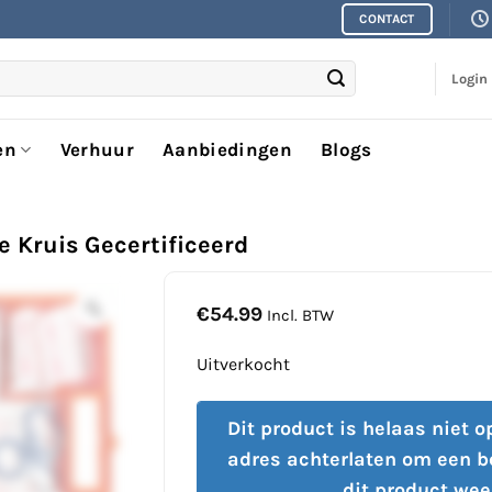
CONTACT
Login
en
Verhuur
Aanbiedingen
Blogs
e Kruis Gecertificeerd
€
54.99
Incl. BTW
Uitverkocht
Dit product is helaas niet 
adres achterlaten om een b
dit product wee