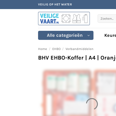
Ga
VEILIG OP HET WATER
naar
inhoud
Zoeken
naar:
Alle categorieën
Keur
Home
/
EHBO
/
Verbandmiddelen
BHV EHBO-Koffer | A4 | Oranj