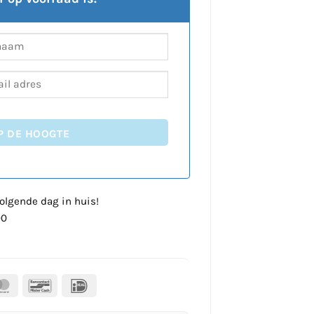
P DE HOOGTE
olgende dag in huis!
00
al
MasterCard
Bancontact
IDeal