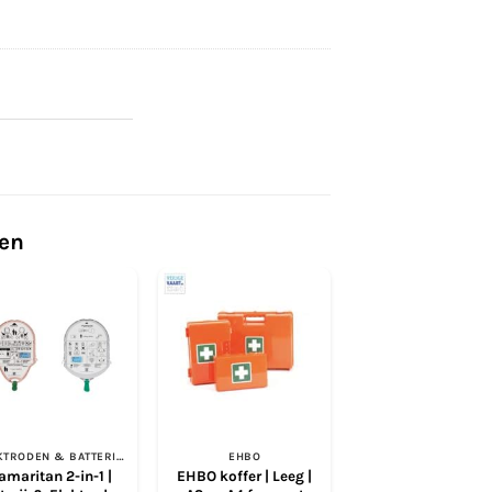
ten
ELEKTRODEN & BATTERIJEN
EHBO
EHBO
amaritan 2-in-1 |
EHBO koffer | Leeg |
BHV-A EHBO-koffe