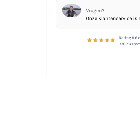
Vragen?
Onze klantenservice is 
Rating
9.6
o
378
custom