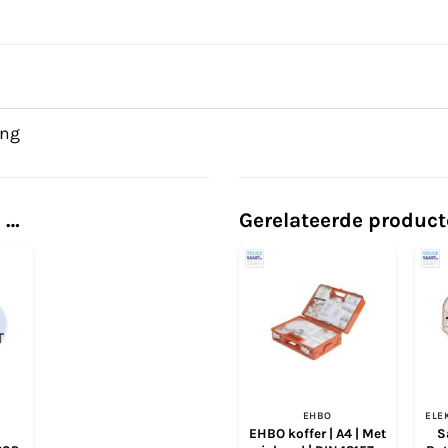
ing
 …
Gerelateerde produc
T
EHBO
EHBO koffer | A4 | Met
S