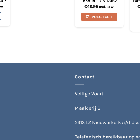
60P
inhoud | DIN 13157
Bat
€
49.99
TW
Incl. BTW
VOEG TOE +
Contact
Veilige Vaart
Maalderij 8
2913 LZ Nieuwerkerk a/d IJsse
Telefonisch bereikbaar op 