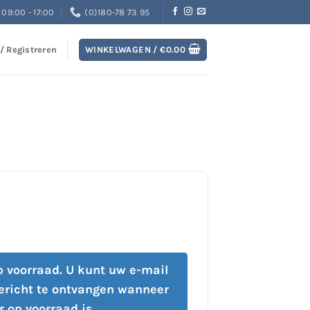
09:00 - 17:00
(0)180-78 73 95
 / Registreren
WINKELWAGEN /
€
0.00
op voorraad. U kunt uw e-mail
ericht te ontvangen wanneer
r op voorraad is.