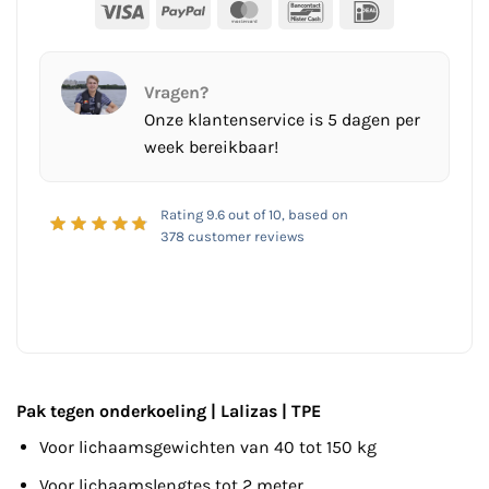
Visa
PayPal
MasterCard
Bancontact
IDeal
Vragen?
Onze klantenservice is 5 dagen per
week bereikbaar!
Rating
9.6
out of 10, based on
378
customer reviews
Pak tegen onderkoeling | Lalizas | TPE
Voor lichaamsgewichten van 40 tot 150 kg
Voor lichaamslengtes tot 2 meter