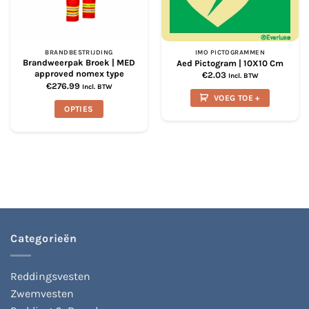
BRANDBESTRIJDING
IMO PICTOGRAMMEN
Brandweerpak Broek | MED
Aed Pictogram | 10X10 Cm
approved nomex type
€
2.03
Incl. BTW
€
276.99
Incl. BTW
VOEG TOE +
OPTIES
Dit
product
heeft
meerdere
variaties.
Deze
optie
kan
gekozen
Categorieën
worden
op
Reddingsvesten
de
productpagina
Zwemvesten