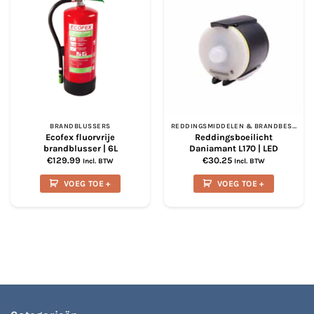
BRANDBLUSSERS
REDDINGSMIDDELEN & BRANDBESTRIJDING
Ecofex fluorvrije
Reddingsboeilicht
brandblusser | 6L
Daniamant L170 | LED
€
129.99
€
30.25
Incl. BTW
Incl. BTW
VOEG TOE +
VOEG TOE +