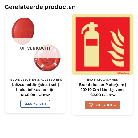
Gerelateerde producten
Deze
optie
kan
gekozen
worden
op
de
UITVERKOCHT
productpagina
REDDINGSBOEIEN & ACCESSOIRES
IMO PICTOGRAMMEN
Lalizas reddingsboei set |
Brandblusser Pictogram |
Inclusief kast en lijn
10X10 Cm | Lichtgevend
€
169.99
€
2.03
Incl. BTW
Incl. BTW
LEES VERDER
VOEG TOE +