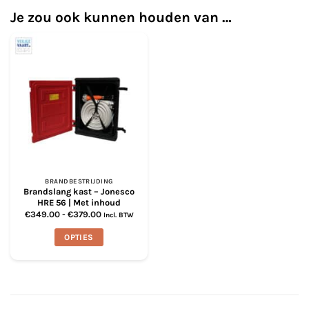
Je zou ook kunnen houden van …
BRANDBESTRIJDING
Brandslang kast – Jonesco
HRE 56 | Met inhoud
Prijsklasse:
€
349.00
-
€
379.00
Incl. BTW
€349.00
tot
OPTIES
€379.00
Dit
product
heeft
meerdere
variaties.