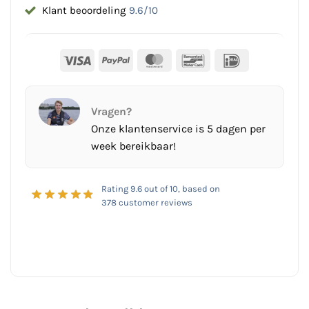
Klant beoordeling
9.6/10
Visa
PayPal
MasterCard
Bancontact
IDeal
Vragen?
Onze klantenservice is 5 dagen per
week bereikbaar!
Rating
9.6
out of 10, based on
378
customer reviews