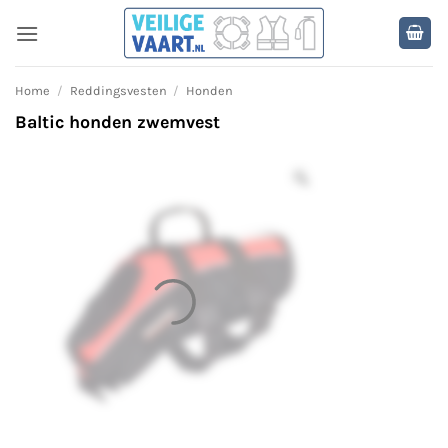
Ga
naar
inhoud
Home
/
Reddingsvesten
/
Honden
Baltic honden zwemvest