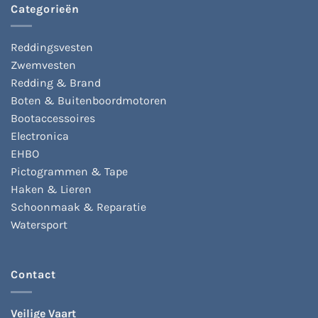
kan
Categorieën
gekozen
gekozen
worden
worden
op
op
Reddingsvesten
de
de
Zwemvesten
productpagina
productpagina
Redding & Brand
Boten & Buitenboordmotoren
Bootaccessoires
Electronica
EHBO
Pictogrammen & Tape
Haken & Lieren
Schoonmaak & Reparatie
Watersport
Contact
Veilige Vaart