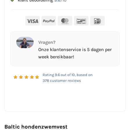
Visa
PayPal
MasterCard
Bancontact
IDeal
Vragen?
Onze klantenservice is 5 dagen per
week bereikbaar!
Rating
9.6
out of 10, based on
378
customer reviews
Baltic hondenzwemvest