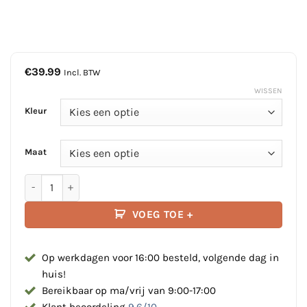
€
39.99
Incl. BTW
WISSEN
Kleur
Maat
Baltic honden zwemvest aantal
VOEG TOE +
Op werkdagen voor 16:00 besteld, volgende dag in
huis!
Bereikbaar op ma/vrij van 9:00-17:00
Klant beoordeling
9.6/10