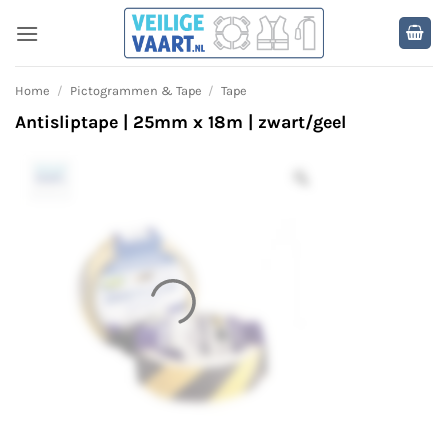
Ga
naar
inhoud
Home
/
Pictogrammen & Tape
/
Tape
Antisliptape | 25mm x 18m | zwart/geel