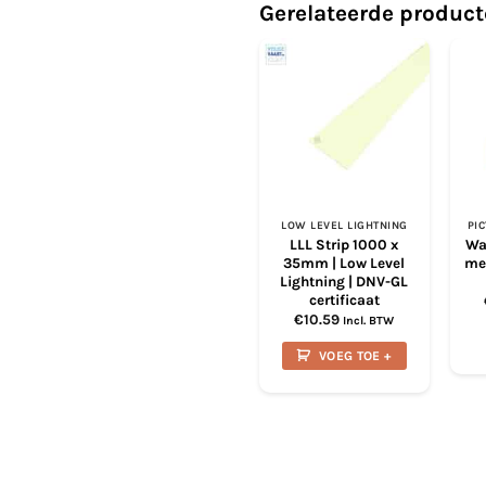
Gerelateerde produc
LOW LEVEL LIGHTNING
PI
LLL Strip 1000 x
Wa
35mm | Low Level
met
Lightning | DNV-GL
certificaat
€
10.59
Incl. BTW
VOEG TOE +