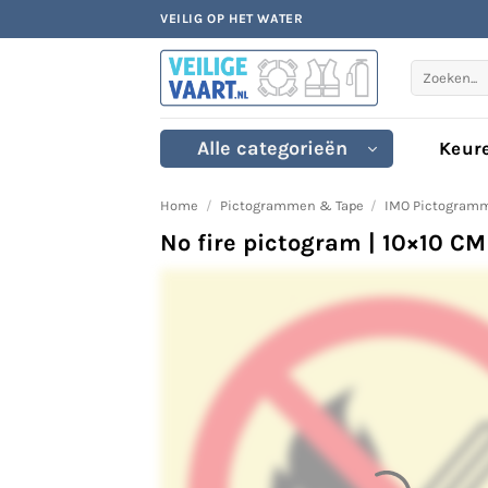
Ga
VEILIG OP HET WATER
naar
inhoud
Zoeken
naar:
Alle categorieën
Keur
Home
/
Pictogrammen & Tape
/
IMO Pictogram
No fire pictogram | 10×10 CM