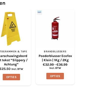
ten
CTOGRAMMEN & TAPE
BRANDBLUSSERS
IMO PICTOGRAMME
arschuwingsbord
Poederblusser Ecofex
Assembly statio
 tekst “Slippery /
| Klein | 1Kg / 2Kg
pictogram | 10×10
Achtung”
| Lichtgevend
Prijsklasse:
€
32.99
-
€
36.99
€32.99
Incl. BTW
€
25.50
€
2.03
Incl. BTW
Incl. BTW
tot
€36.99
OPTIES
OPTIES
VOEG TOE +
Dit
Dit
product
product
heeft
heeft
meerdere
meerdere
variaties.
variaties.
Deze
Deze