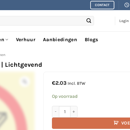
CONTACT
Login
en
Verhuur
Aanbiedingen
Blogs
men
 | Lichtgevend
€
2.03
Incl. BTW
Op voorraad
No fire pictogram | 10x10 CM | Lichtgev
VOE