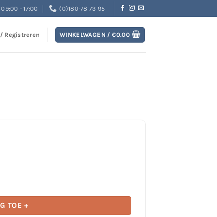
09:00 - 17:00
(0)180-78 73 95
 / Registreren
WINKELWAGEN /
€
0.00
end aantal
G TOE +