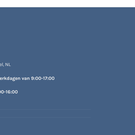
optie
optie
kan
kan
gekozen
gekozen
worden
worden
op
op
de
de
productpagina
productpagina
l, NL
werkdagen van 9:00-17:00
00-16:00