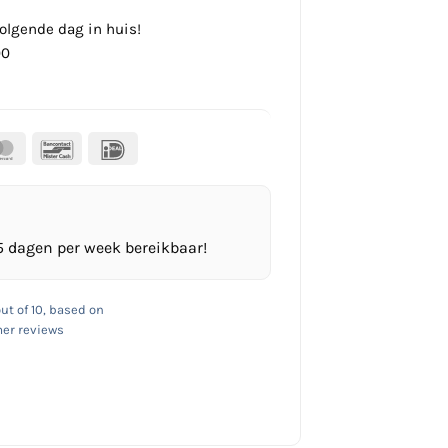
olgende dag in huis!
00
al
MasterCard
Bancontact
IDeal
5 dagen per week bereikbaar!
ut of 10, based on
er reviews