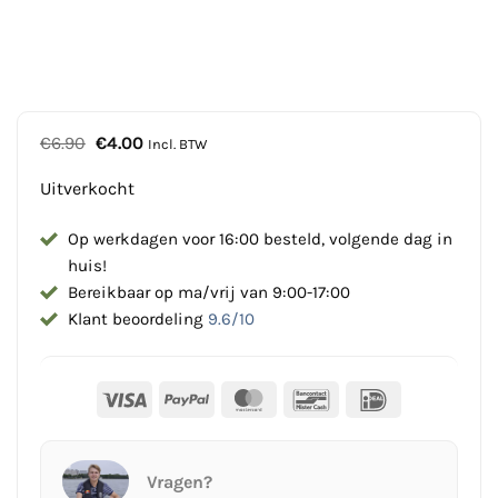
Oorspronkelijke
Huidige
€
6.90
€
4.00
Incl. BTW
prijs
prijs
was:
is:
Uitverkocht
€6.90.
€4.00.
Op werkdagen voor 16:00 besteld, volgende dag in
huis!
Bereikbaar op ma/vrij van 9:00-17:00
Klant beoordeling
9.6/10
Visa
PayPal
MasterCard
Bancontact
IDeal
Vragen?