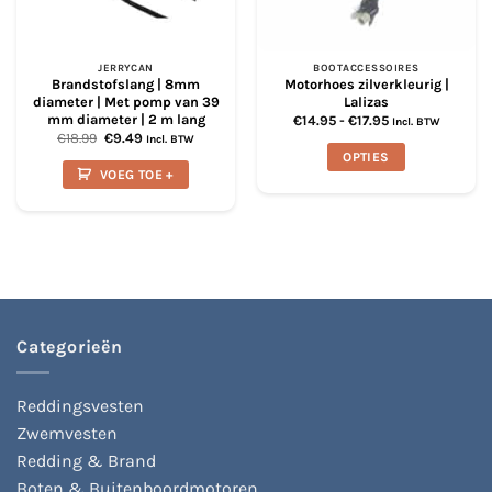
JERRYCAN
BOOTACCESSOIRES
Brandstofslang | 8mm
Motorhoes zilverkleurig |
diameter | Met pomp van 39
Lalizas
mm diameter | 2 m lang
Prijsklasse:
€
14.95
-
€
17.95
Incl. BTW
€14.95
Oorspronkelijke
Huidige
€
18.99
€
9.49
Incl. BTW
tot
prijs
prijs
OPTIES
€17.95
was:
is:
VOEG TOE +
€18.99.
€9.49.
Dit
product
heeft
meerdere
variaties.
Deze
optie
kan
Categorieën
gekozen
worden
op
Reddingsvesten
de
Zwemvesten
productpagina
Redding & Brand
Boten & Buitenboordmotoren