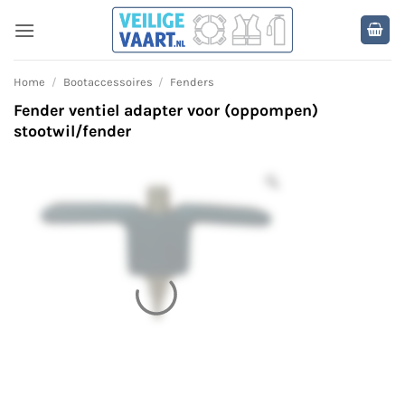
Ga
naar
inhoud
Home
/
Bootaccessoires
/
Fenders
Fender ventiel adapter voor (oppompen)
stootwil/fender