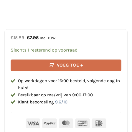
Oorspronkelijke
Huidige
€
15.89
€
7.95
Incl. BTW
prijs
prijs
was:
is:
Slechts 1 resterend op voorraad
€15.89.
€7.95.
VOEG TOE +
Op werkdagen voor 16:00 besteld, volgende dag in
huis!
Bereikbaar op ma/vrij van 9:00-17:00
Klant beoordeling
9.6/10
Visa
PayPal
MasterCard
Bancontact
IDeal