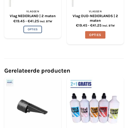
VLAGGEN
VLAGGEN
Vlag OUD-NEDERLANDS | 2
Vlag NEDERLAND | 2 maten
maten
Prijsklasse:
€
19.45
-
€
41.25
Incl. BTW
€19.45
Prijsklasse:
€
19.45
-
€
41.25
Incl. BTW
tot
€19.45
OPTIES
€41.25
tot
OPTIES
€41.25
Dit
product
Dit
heeft
product
meerdere
heeft
variaties.
meerdere
Deze
variaties.
Gerelateerde producten
optie
Deze
kan
optie
gekozen
kan
worden
gekozen
op
worden
de
op
productpagina
de
productpagina