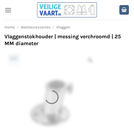
Ga
naar
inhoud
Home
/
Bootaccessoires
/
Vlaggen
Vlaggenstokhouder | messing verchroomd | 25
MM diameter