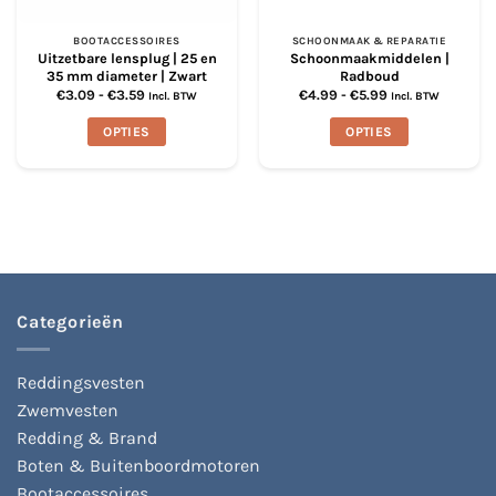
BOOTACCESSOIRES
SCHOONMAAK & REPARATIE
Uitzetbare lensplug | 25 en
Schoonmaakmiddelen |
35 mm diameter | Zwart
Radboud
Prijsklasse:
Prijsklasse:
€
3.09
-
€
3.59
€
4.99
-
€
5.99
Incl. BTW
Incl. BTW
€3.09
€4.99
tot
tot
OPTIES
OPTIES
€3.59
€5.99
Dit
Dit
product
product
heeft
heeft
meerdere
meerdere
variaties.
variaties.
Deze
Deze
optie
optie
kan
kan
Categorieën
gekozen
gekozen
worden
worden
op
op
Reddingsvesten
de
de
Zwemvesten
productpagina
productpagina
Redding & Brand
Boten & Buitenboordmotoren
Bootaccessoires