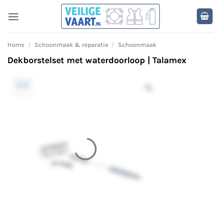
Ga
naar
inhoud
Home
/
Schoonmaak & reparatie
/
Schoonmaak
Dekborstelset met waterdoorloop | Talamex