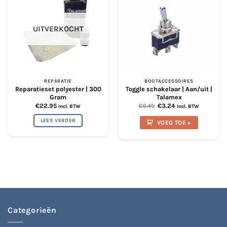
UITVERKOCHT
REPARATIE
BOOTACCESSOIRES
Reparatieset polyester | 300
Toggle schakelaar | Aan/uit |
Gram
Talamex
Oorspronkelijke
Huidige
€
22.95
€
6.49
€
3.24
Incl. BTW
Incl. BTW
prijs
prijs
was:
is:
LEES VERDER
VOEG TOE +
€6.49.
€3.24.
Categorieën