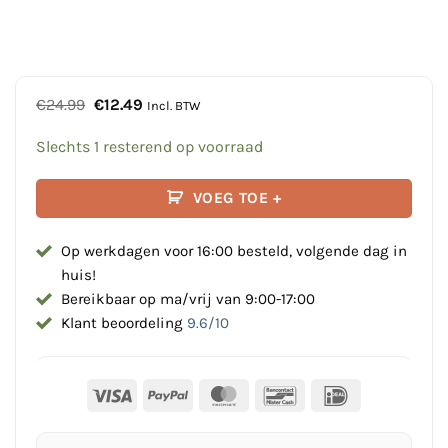
Oorspronkelijke
Huidige
€
24.99
€
12.49
Incl. BTW
prijs
prijs
was:
is:
Slechts 1 resterend op voorraad
€24.99.
€12.49.
VOEG TOE +
Op werkdagen voor 16:00 besteld, volgende dag in
huis!
Bereikbaar op ma/vrij van 9:00-17:00
Klant beoordeling
9.6/10
Visa
PayPal
MasterCard
Bancontact
IDeal