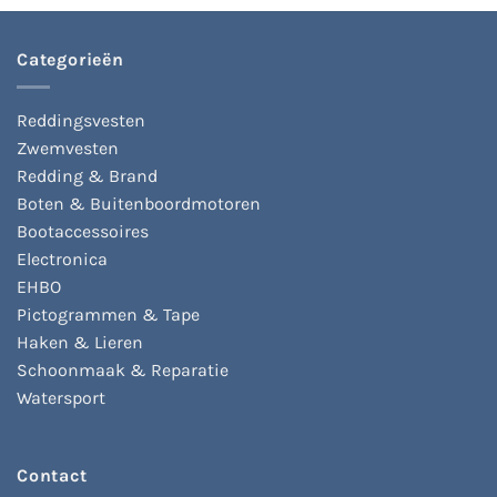
Deze
optie
kan
Categorieën
gekozen
worden
op
Reddingsvesten
de
Zwemvesten
productpagina
Redding & Brand
Boten & Buitenboordmotoren
Bootaccessoires
Electronica
EHBO
Pictogrammen & Tape
Haken & Lieren
Schoonmaak & Reparatie
Watersport
Contact