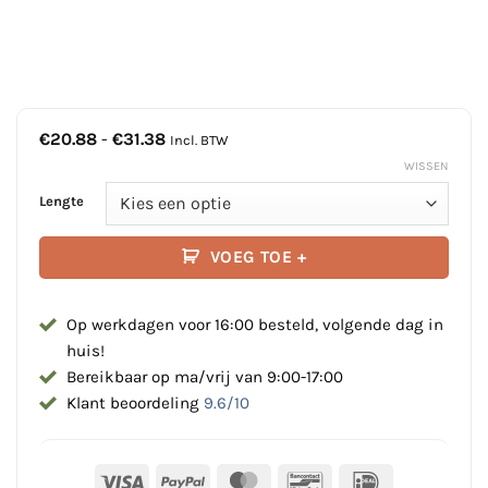
Prijsklasse:
€
20.88
-
€
31.38
Incl. BTW
€20.88
WISSEN
tot
€31.38
Lengte
VOEG TOE +
Op werkdagen voor 16:00 besteld, volgende dag in
huis!
Bereikbaar op ma/vrij van 9:00-17:00
Klant beoordeling
9.6/10
Visa
PayPal
MasterCard
Bancontact
IDeal