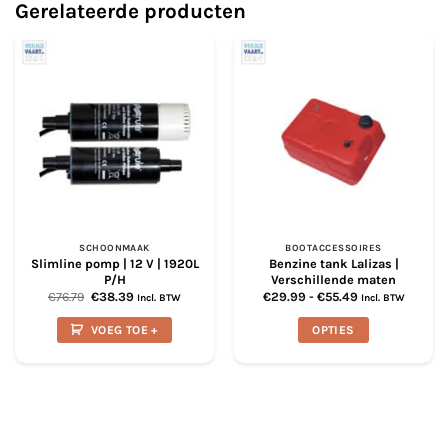
Gerelateerde producten
SCHOONMAAK
BOOTACCESSOIRES
Slimline pomp | 12 V | 1920L
Benzine tank Lalizas |
P/H
Verschillende maten
Oorspronkelijke
Huidige
Prijsklasse:
€
76.79
€
38.39
€
29.99
-
€
55.49
Incl. BTW
Incl. BTW
prijs
prijs
€29.99
was:
is:
tot
VOEG TOE +
OPTIES
€76.79.
€38.39.
€55.49
Dit
product
heeft
meerdere
variaties.