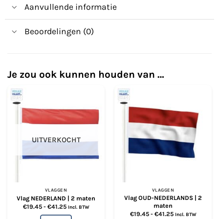
Aanvullende informatie
Beoordelingen (0)
Je zou ook kunnen houden van …
UITVERKOCHT
VLAGGEN
VLAGGEN
Vlag OUD-NEDERLANDS | 2
Vlag NEDERLAND | 2 maten
maten
Prijsklasse:
€
19.45
-
€
41.25
Incl. BTW
€19.45
Prijsklasse:
€
19.45
-
€
41.25
Incl. BTW
tot