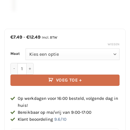
Prijsklasse:
€
7.49
-
€
12.49
Incl. BTW
€7.49
WISSEN
tot
€12.49
Maat
Vlag ROTTERDAM | Spun-polyester | Diverse maten aantal
VOEG TOE +
Op werkdagen voor 16:00 besteld, volgende dag in
huis!
Bereikbaar op ma/vrij van 9:00-17:00
Klant beoordeling
9.6/10