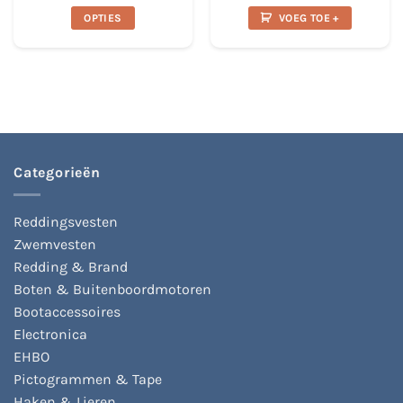
tot
was:
is:
OPTIES
VOEG TOE +
€17.95
€21.99.
€12.49.
Dit
product
heeft
meerdere
variaties.
Deze
optie
kan
Categorieën
gekozen
worden
op
Reddingsvesten
de
Zwemvesten
productpagina
Redding & Brand
Boten & Buitenboordmotoren
Bootaccessoires
Electronica
EHBO
Pictogrammen & Tape
Haken & Lieren