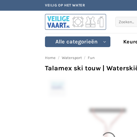
Ga
VEILIG OP HET WATER
naar
inhoud
Zoeken
naar:
Alle categorieën
Keur
Home
/
Watersport
/
Fun
Talamex ski touw | Waterski