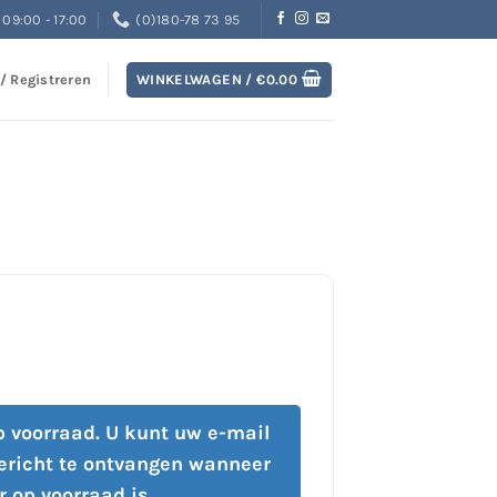
09:00 - 17:00
(0)180-78 73 95
 / Registreren
WINKELWAGEN /
€
0.00
op voorraad. U kunt uw e-mail
ericht te ontvangen wanneer
r op voorraad is.