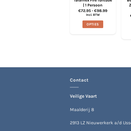
Talamex Fire funtube
Be
| 1 Persoon
Z
Prijsklasse:
€
72.95
-
€
98.99
€72.95
Incl. BTW
tot
€98.99
OPTIES
Dit
product
heeft
meerdere
variaties.
Deze
optie
kan
Contact
gekozen
worden
op
Veilige Vaart
de
productpagina
Maalderij 8
2913 LZ Nieuwerkerk a/d IJsse