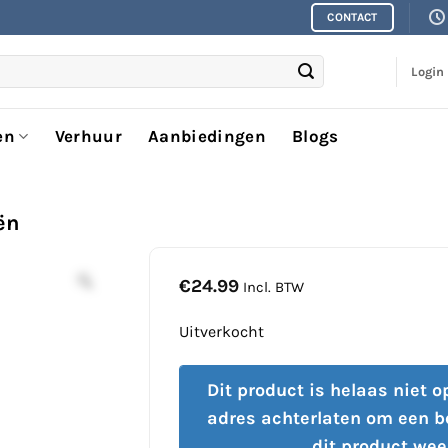
CONTACT
Login
en
Verhuur
Aanbiedingen
Blogs
ën
€
24.99
Incl. BTW
Uitverkocht
Dit product is helaas niet 
adres achterlaten om een b
dit product wee