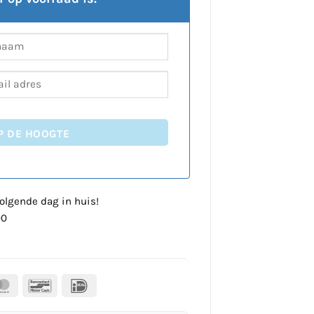
P DE HOOGTE
olgende dag in huis!
00
al
MasterCard
Bancontact
IDeal