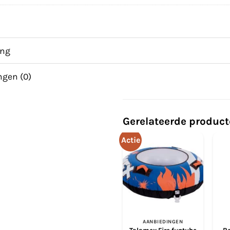
ing
ngen (0)
Gerelateerde produc
Actie
AANBIEDINGEN