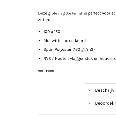
Deze g
s perfect voor a
rote vlag Oostenrijk
i
zitten.
100 x 150
Met witte lus en koord
Spun Polyester (160 gr/m2)
RVS / Houten vlaggenstok en houder o
SKU:
13818
Beschrijv
Beoordeli