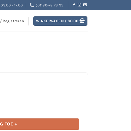
09:00 - 17:00
(0)180-78 73 95
 / Registreren
WINKELWAGEN /
€
0.00
 x 150CM aantal
G TOE +