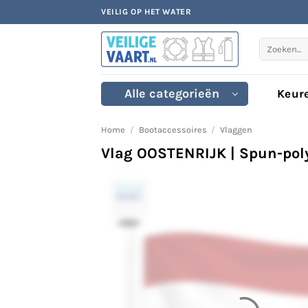
Ga
VEILIG OP HET WATER
naar
inhoud
Zoeken
naar:
Alle categorieën
Keur
Home
/
Bootaccessoires
/
Vlaggen
Vlag OOSTENRIJK | Spun-poly