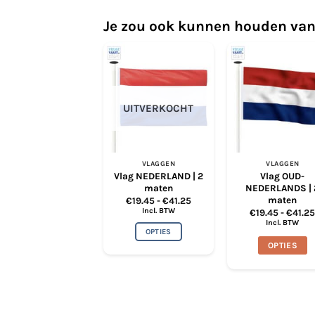
Je zou ook kunnen houden van
UITVERKOCHT
VLAGGEN
VLAGGEN
Vlag NEDERLAND | 2
Vlag OUD-
maten
NEDERLANDS | 
maten
Prijsklasse:
€
19.45
-
€
41.25
€19.45
Incl. BTW
€
19.45
-
€
41.2
tot
Incl. BTW
€41.25
OPTIES
OPTIES
Dit
product
Dit
heeft
produc
meerdere
heeft
variaties.
meerde