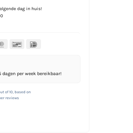
olgende dag in huis!
00
al
MasterCard
Bancontact
IDeal
5 dagen per week bereikbaar!
ut of 10, based on
er reviews