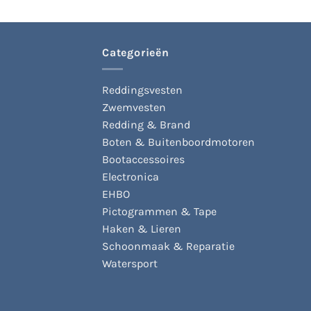
Deze
variatie
optie
Deze
kan
optie
gekozen
kan
Categorieën
worden
gekoze
op
worden
Reddingsvesten
de
op
Zwemvesten
productpagina
de
produc
Redding & Brand
Boten & Buitenboordmotoren
Bootaccessoires
Electronica
EHBO
Pictogrammen & Tape
Haken & Lieren
Schoonmaak & Reparatie
Watersport