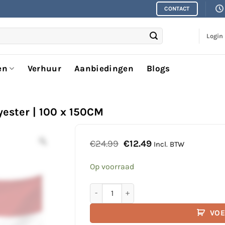
CONTACT
Login
en
Verhuur
Aanbiedingen
Blogs
ester | 100 x 150CM
Oorspronkelijke
Huidige
€
24.99
€
12.49
Incl. BTW
prijs
prijs
was:
is:
Op voorraad
€24.99.
€12.49.
Vlag OOSTENRIJK | Spun-polyester | 100
VOE