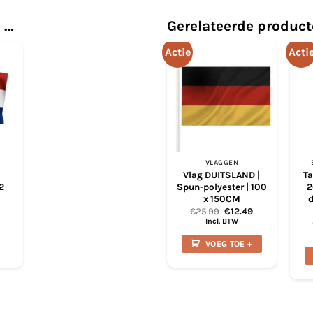
 …
Gerelateerde produc
Actie
Acti
VLAGGEN
Vlag DUITSLAND |
Ta
2
Spun-polyester | 100
2
x 150CM
d
Prijsklasse:
Oorspronkelijke
Huidige
5
€
25.99
€
12.49
€19.45
prijs
prijs
Incl. BTW
tot
was:
is:
€41.25
€25.99.
€12.49.
VOEG TOE +
t
re