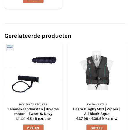
Dit
product
heeft
meerdere
variaties.
Gerelateerde producten
Deze
optie
kan
gekozen
worden
op
de
productpagina
BOOTACCESSOIRES
ZWEMVESTEN
Talamex landvasten | diverse
Besto Dinghy 50N | Zipper |
maten | Zwart & Navy
All Black Aqua
Oorspronkelijke
Huidige
Prijsklasse:
€
11.00
€
5.49
€
37.99
-
€
39.99
Incl. BTW
Incl. BTW
prijs
prijs
€37.99
was:
is:
tot
OPTIES
OPTIES
€11.00.
€5.49.
€39.99