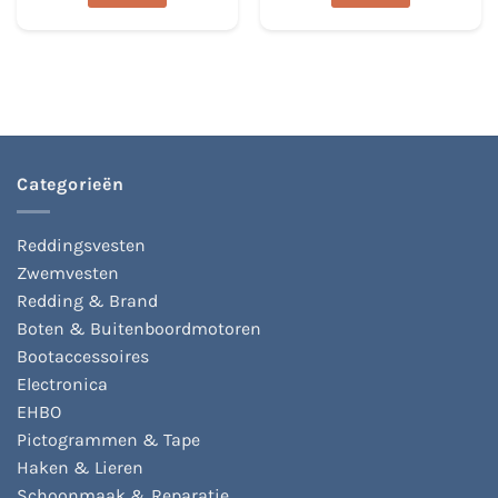
Dit
Dit
product
product
heeft
heeft
meerdere
meerdere
variaties.
variaties.
Deze
Deze
optie
optie
kan
kan
Categorieën
gekozen
gekozen
worden
worden
op
op
Reddingsvesten
de
de
Zwemvesten
productpagina
productpagina
Redding & Brand
Boten & Buitenboordmotoren
Bootaccessoires
Electronica
EHBO
Pictogrammen & Tape
Haken & Lieren
Schoonmaak & Reparatie