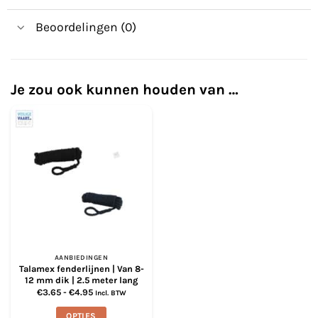
Beoordelingen (0)
Je zou ook kunnen houden van …
AANBIEDINGEN
Talamex fenderlijnen | Van 8-
12 mm dik | 2.5 meter lang
Prijsklasse:
€
3.65
-
€
4.95
Incl. BTW
€3.65
tot
OPTIES
€4.95