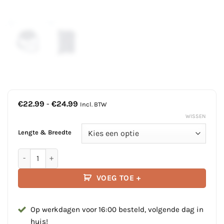
Prijsklasse:
€
22.99
-
€
24.99
Incl. BTW
€22.99
WISSEN
tot
€24.99
Lengte & Breedte
Fenderlijn | set van 4 | Kan als aanmeer touw gebruikt word
VOEG TOE +
Op werkdagen voor 16:00 besteld, volgende dag in
huis!