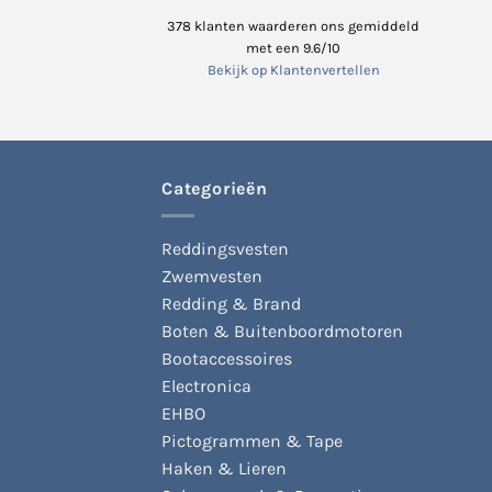
378
klanten waarderen ons gemiddeld
met een
9.6
/
10
Bekijk op Klantenvertellen
Categorieën
Reddingsvesten
Zwemvesten
Redding & Brand
Boten & Buitenboordmotoren
Bootaccessoires
Electronica
EHBO
Pictogrammen & Tape
Haken & Lieren