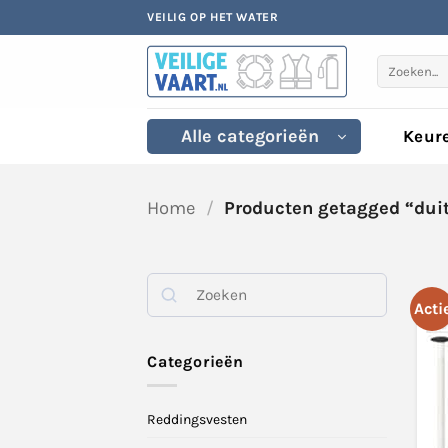
Ga
VEILIG OP HET WATER
naar
inhoud
Zoeken
naar:
Alle categorieën
Keur
Home
/
Producten getagged “dui
Zoek
Acti
Categorieën
Reddingsvesten