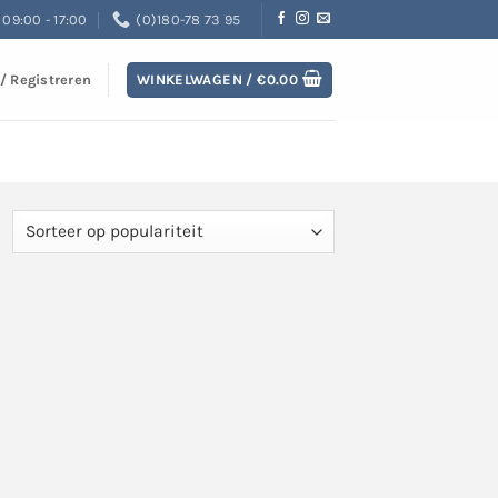
09:00 - 17:00
(0)180-78 73 95
 / Registreren
WINKELWAGEN /
€
0.00