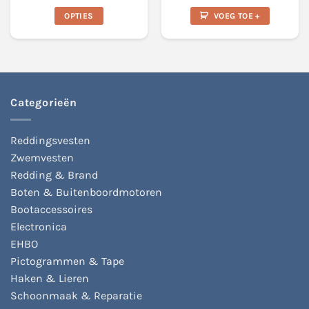
€19.45
prijs
prijs
tot
was:
is:
OPTIES
VOEG TOE +
€41.25
€21.99.
€12.49.
Dit
product
heeft
meerdere
variaties.
Deze
Categorieën
optie
kan
Reddingsvesten
gekozen
Zwemvesten
worden
op
Redding & Brand
de
Boten & Buitenboordmotoren
productpagina
Bootaccessoires
Electronica
EHBO
Pictogrammen & Tape
Haken & Lieren
Schoonmaak & Reparatie