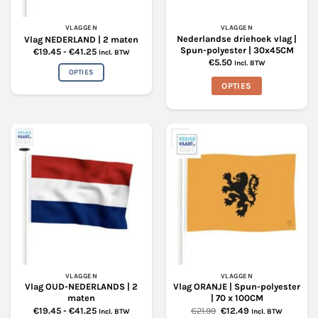
VLAGGEN
VLAGGEN
Nederlandse driehoek vlag |
Vlag NEDERLAND | 2 maten
Spun-polyester | 30x45CM
Prijsklasse:
€
19.45
-
€
41.25
Incl. BTW
€19.45
€
5.50
Incl. BTW
tot
OPTIES
€41.25
OPTIES
Dit
product
Dit
heeft
product
meerdere
heeft
variaties.
meerdere
Deze
variaties.
optie
Deze
kan
optie
gekozen
kan
worden
gekozen
op
worden
de
op
productpagina
de
productpagina
VLAGGEN
VLAGGEN
Vlag OUD-NEDERLANDS | 2
Vlag ORANJE | Spun-polyester
maten
| 70 x 100CM
Prijsklasse:
Oorspronkelijke
Huidige
€
19.45
-
€
41.25
€
21.99
€
12.49
Incl. BTW
Incl. BTW