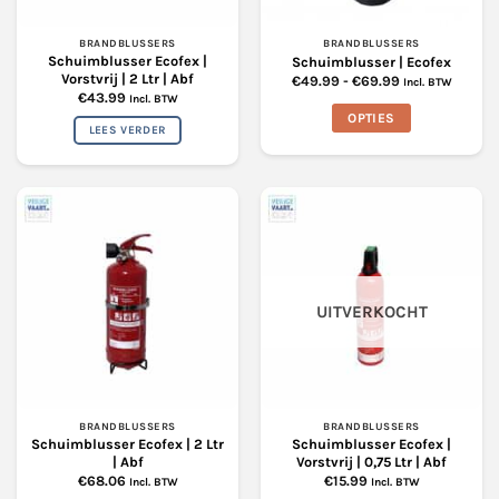
BRANDBLUSSERS
BRANDBLUSSERS
Schuimblusser Ecofex |
Schuimblusser | Ecofex
Vorstvrij | 2 Ltr | Abf
Prijsklasse:
€
49.99
-
€
69.99
Incl. BTW
€49.99
€
43.99
Incl. BTW
tot
OPTIES
€69.99
LEES VERDER
Dit
product
heeft
meerdere
variaties.
Deze
optie
kan
UITVERKOCHT
gekozen
worden
op
de
productpagina
BRANDBLUSSERS
BRANDBLUSSERS
Schuimblusser Ecofex | 2 Ltr
Schuimblusser Ecofex |
| Abf
Vorstvrij | 0,75 Ltr | Abf
€
68.06
€
15.99
Incl. BTW
Incl. BTW