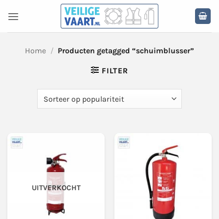
Ga
naar
inhoud
Home
/
Producten getagged “schuimblusser”
FILTER
UITVERKOCHT