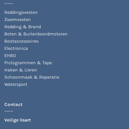
kan
gekozen
Reddingsvesten
worden
Zwemvesten
op
de
Redding & Brand
productpagina
Boten & Buitenboordmotoren
Bootaccessoires
Electronica
EHBO
Pictogrammen & Tape
Haken & Lieren
Schoonmaak & Reparatie
Watersport
Contact
Veilige Vaart