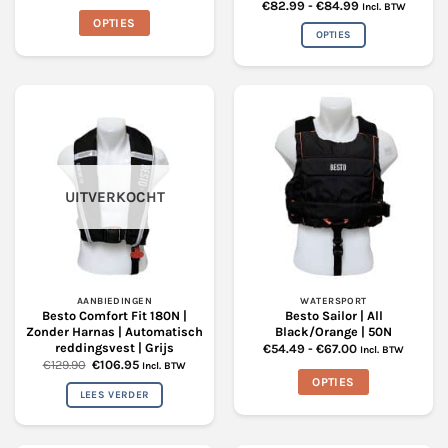
€23.25
Prijsklasse:
€
82.99
-
€
84.99
Incl. BTW
tot
€82.99
OPTIES
€29.50
tot
OPTIES
€84.99
Dit
Dit
product
product
heeft
heeft
meerdere
meerdere
variaties.
variaties.
Deze
Deze
optie
optie
kan
UITVERKOCHT
kan
gekozen
gekozen
worden
worden
op
op
de
de
productpagina
productpagina
AANBIEDINGEN
WATERSPORT
Besto Comfort Fit 180N |
Besto Sailor | All
Zonder Harnas | Automatisch
Black/Orange | 50N
reddingsvest | Grijs
Prijsklasse:
€
54.49
-
€
67.00
Incl. BTW
€54.49
Oorspronkelijke
Huidige
€
129.90
€
106.95
Incl. BTW
tot
prijs
prijs
OPTIES
€67.00
was:
is:
LEES VERDER
€129.90.
€106.95.
Dit
product
heeft