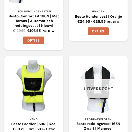
180N REDDINGSVESTEN
HONDEN
Besto Comfort Fit 180N | Met
Besto Hondenvest | Oranje
Harnas | Automatisch
Prijsklasse:
€
24.95
-
€
28.95
Incl. BTW
€24.95
reddingsvest | Nieuw!
tot
Oorspronkelijke
Huidige
€
129.90
€
107.95
OPTIES
Incl. BTW
€28.95
prijs
prijs
was:
is:
Dit
OPTIES
€129.90.
€107.95.
product
Dit
heeft
product
meerdere
heeft
variaties.
meerdere
Deze
variaties.
optie
Deze
kan
optie
gekozen
UITVERKOCHT
kan
worden
gekozen
op
worden
de
op
productpagina
de
productpagina
KANO
REDDINGSVESTEN
Besto reddingsvest 165N
Besto Paddler | 50N | Geel
Zwart | Manueel
Prijsklasse:
€
23.25
-
€
29.50
Incl. BTW