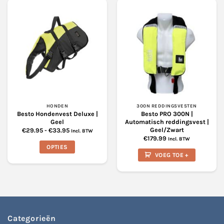
meerdere
variaties.
Deze
optie
kan
gekozen
worden
op
de
productpagina
HONDEN
300N REDDINGSVESTEN
Besto Hondenvest Deluxe |
Besto PRO 300N |
Geel
Automatisch reddingsvest |
Geel/Zwart
Prijsklasse:
€
29.95
-
€
33.95
Incl. BTW
€29.95
€
179.99
Incl. BTW
tot
OPTIES
€33.95
VOEG TOE +
Dit
product
heeft
meerdere
variaties.
Deze
Categorieën
optie