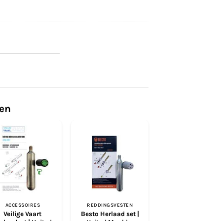
ten
ACCESSOIRES
REDDINGSVESTEN
ACCESSOIRES
Veilige Vaart
Besto Herlaad set |
Besto Cilinder | 3