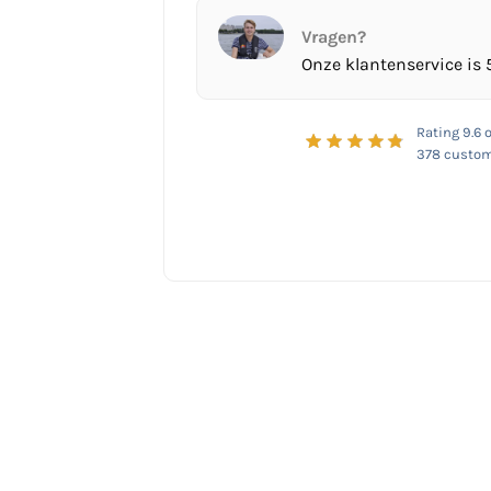
Vragen?
Onze klantenservice is 
Rating
9.6
o
378
custom