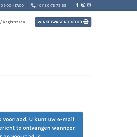
09:00 - 17:00
(0)180-78 73 95
 / Registreren
WINKELWAGEN /
€
0.00
op voorraad. U kunt uw e-mail
ericht te ontvangen wanneer
r op voorraad is.