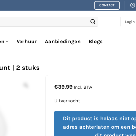
CONTACT
Login
en
Verhuur
Aanbiedingen
Blogs
unt | 2 stuks
€
39.99
Incl. BTW
Uitverkocht
Dit product is helaas niet 
adres achterlaten om een b
dit product wee