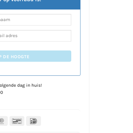
P DE HOOGTE
olgende dag in huis!
00
al
MasterCard
Bancontact
IDeal