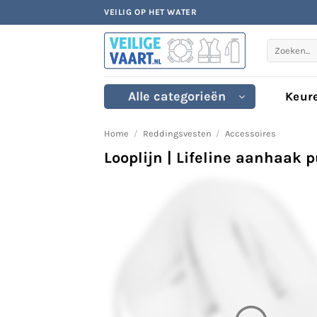
Ga
VEILIG OP HET WATER
naar
inhoud
Zoeken
naar:
Alle categorieën
Keur
Home
/
Reddingsvesten
/
Accessoires
Looplijn | Lifeline aanhaak p