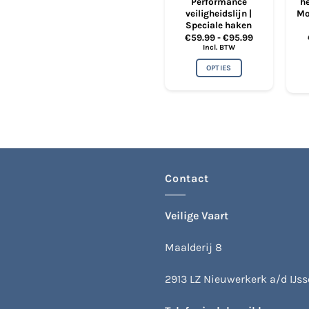
Performance
he
veiligheidslijn |
Mo
Speciale haken
Prijsklasse:
€
59.99
-
€
95.99
€59.99
Incl. BTW
tot
€95.99
OPTIES
Dit
product
heeft
meerdere
variaties.
Deze
optie
Contact
kan
gekozen
worden
Veilige Vaart
op
de
Maalderij 8
productpagina
2913 LZ Nieuwerkerk a/d IJsse