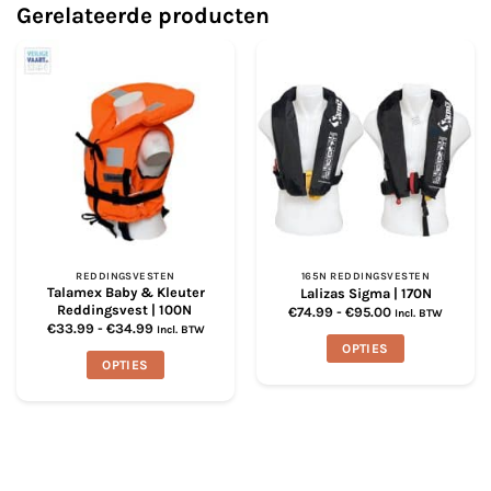
Gerelateerde producten
Deze
optie
kan
gekozen
worden
op
de
productpagina
REDDINGSVESTEN
165N REDDINGSVESTEN
Talamex Baby & Kleuter
Lalizas Sigma | 170N
Reddingsvest | 100N
Prijsklasse:
€
74.99
-
€
95.00
Incl. BTW
€74.99
Prijsklasse:
€
33.99
-
€
34.99
Incl. BTW
tot
€33.99
OPTIES
€95.00
tot
OPTIES
€34.99
Dit
Dit
product
product
heeft
heeft
meerdere
meerdere
variaties.
variaties.
Deze