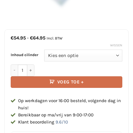
Prijsklasse:
€
54.95
-
€
64.95
Incl. BTW
€54.95
WISSEN
tot
€64.95
Inhoud cilinder
Hammar MA1 Hydrostatic Activatie Auto | Herlaadset 33 - 6
VOEG TOE +
Op werkdagen voor 16:00 besteld, volgende dag in
huis!
Bereikbaar op ma/vrij van 9:00-17:00
Klant beoordeling
9.6/10