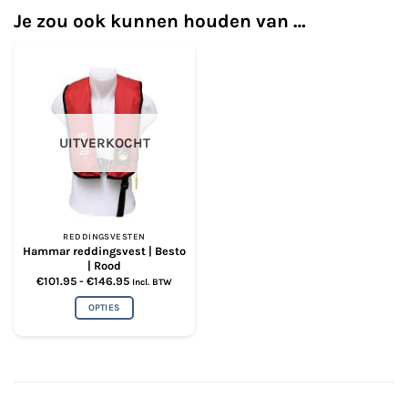
Je zou ook kunnen houden van …
UITVERKOCHT
REDDINGSVESTEN
Hammar reddingsvest | Besto
| Rood
Prijsklasse:
€
101.95
-
€
146.95
Incl. BTW
€101.95
tot
OPTIES
€146.95
Dit
product
heeft
meerdere
variaties.