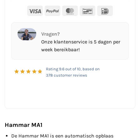
Visa
PayPal
MasterCard
Bancontact
IDeal
Vragen?
Onze klantenservice is 5 dagen per
week bereikbaar!
Rating
9.6
out of 10, based on
378
customer reviews
Hammar MA1
De Hammar MA1 is een automatisch opblaas