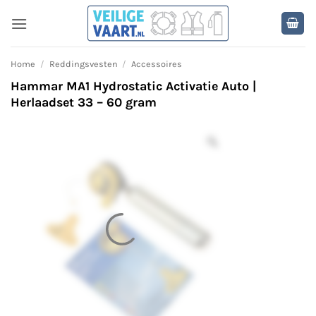
Ga
naar
inhoud
Home
/
Reddingsvesten
/
Accessoires
Hammar MA1 Hydrostatic Activatie Auto |
Herlaadset 33 – 60 gram