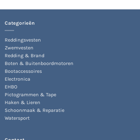
Deze
optie
optie
kan
kan
gekozen
gekozen
Categorieën
worden
worden
op
op
de
Reddingsvesten
de
productpagina
productpagina
Zwemvesten
Redding & Brand
Boten & Buitenboordmotoren
Bootaccessoires
Electronica
EHBO
Pictogrammen & Tape
Haken & Lieren
Schoonmaak & Reparatie
Watersport
Contact