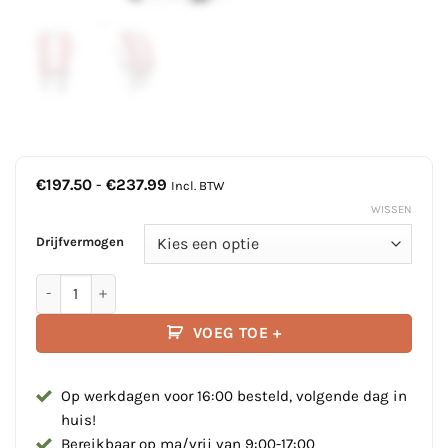
Prijsklasse:
€
197.50
-
€
237.99
Incl. BTW
€197.50
WISSEN
tot
€237.99
Drijfvermogen
Besto SOLAS Reddingsvest | Auto/Harnas | Rood aantal
VOEG TOE +
Op werkdagen voor 16:00 besteld, volgende dag in
huis!
Bereikbaar op ma/vrij van 9:00-17:00