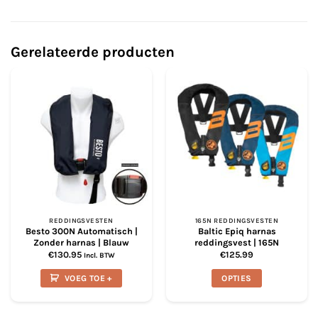
Gerelateerde producten
REDDINGSVESTEN
165N REDDINGSVESTEN
Besto 300N Automatisch |
Baltic Epiq harnas
Zonder harnas | Blauw
reddingsvest | 165N
€
130.95
€
125.99
Incl. BTW
VOEG TOE +
OPTIES
Dit
product