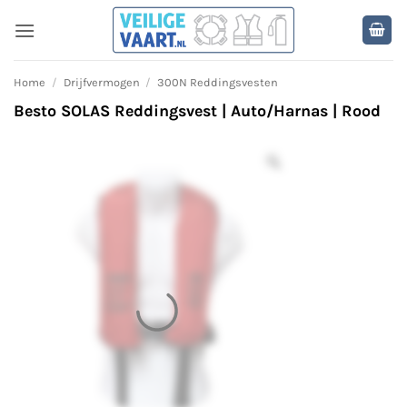
Ga
naar
inhoud
Home
/
Drijfvermogen
/
300N Reddingsvesten
Besto SOLAS Reddingsvest | Auto/Harnas | Rood