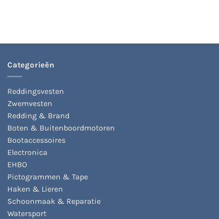
heeft
meerdere
variaties.
Deze
optie
kan
gekozen
Categorieën
worden
op
Reddingsvesten
de
productpagina
Zwemvesten
Redding & Brand
Boten & Buitenboordmotoren
Bootaccessoires
Electronica
EHBO
Pictogrammen & Tape
Haken & Lieren
Schoonmaak & Reparatie
Watersport