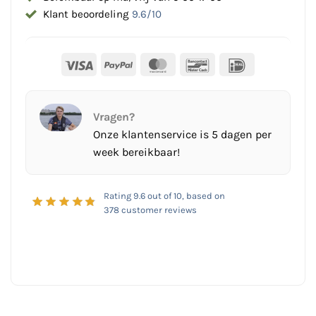
Klant beoordeling
9.6/10
Visa
PayPal
MasterCard
Bancontact
IDeal
Vragen?
Onze klantenservice is 5 dagen per
week bereikbaar!
Rating
9.6
out of 10, based on
378
customer reviews