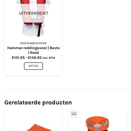
UITVERKOCHT
REDDINGSVESTEN
Hammar reddingsvest | Besto
| Rood
Prijsklasse:
€
101.95
-
€
146.95
Incl. BTW
€101.95
tot
OPTIES
€146.95
Dit
product
heeft
meerdere
variaties.
Gerelateerde producten
Deze
optie
kan
gekozen
worden
op