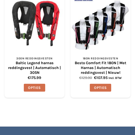
worden
op
de
productpagina
300N REDDINGSVESTEN
180N REDDINGSVESTEN
Baltic Legend harnas
Besto Comfort Fit 180N | Met
reddingsvest | Automatisch |
Harnas | Automatisch
305N
reddingsvest | Nieuw!
Oorspronkelijke
Huidige
€
175.99
€
129.90
€
107.95
Incl. BTW
prijs
prijs
was:
is:
OPTIES
OPTIES
€129.90.
€107.95.
Dit
Dit
product
product
heeft
heeft
meerdere
meerdere
variaties.
variaties.
Deze
Deze
optie
optie