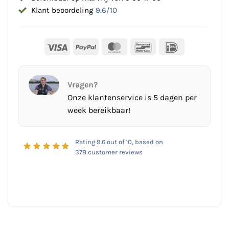
Klant beoordeling
9.6/10
Visa
PayPal
MasterCard
Bancontact
IDeal
Vragen?
Onze klantenservice is 5 dagen per
week bereikbaar!
Rating
9.6
out of 10, based on
378
customer reviews