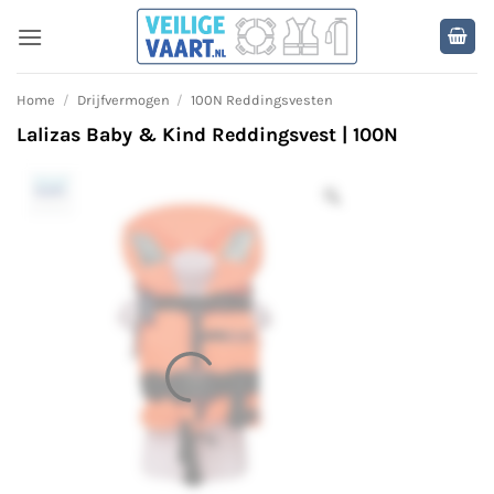
Ga
naar
inhoud
Home
/
Drijfvermogen
/
100N Reddingsvesten
Lalizas Baby & Kind Reddingsvest | 100N