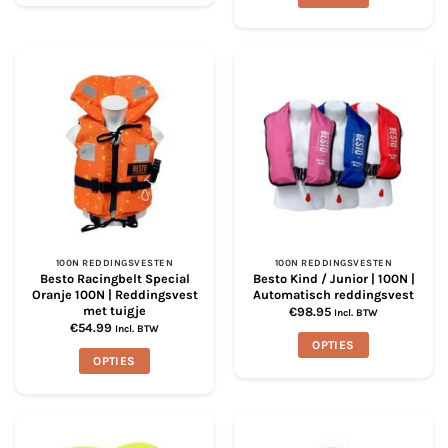
product
Dit
heeft
product
meerdere
heeft
variaties.
meerdere
Deze
variaties.
optie
Deze
kan
optie
gekozen
kan
worden
gekozen
op
worden
de
op
productpagina
de
productpagina
100N REDDINGSVESTEN
100N REDDINGSVESTEN
Besto Racingbelt Special
Besto Kind / Junior | 100N |
Oranje 100N | Reddingsvest
Automatisch reddingsvest
met tuigje
€
98.95
Incl. BTW
€
54.99
Incl. BTW
OPTIES
OPTIES
Dit
Dit
product
product
heeft
heeft
meerdere
meerdere