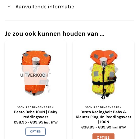
Aanvullende informatie
Je zou ook kunnen houden van …
UITVERKOCHT
100N REDDINGSVESTEN
100N REDDINGSVESTEN
Besto Bebe 100N | Baby
Besto Racingbelt Baby &
reddingsvest
Kleuter Pinguïn Reddingsvest
| 100N
Prijsklasse:
€
38.95
-
€
39.95
Incl. BTW
€38.95
Prijsklasse:
€
38.99
-
€
39.99
Incl. BTW
tot
€38.99
OPTIES
€39.95
tot
OPTIES
€39.99
Dit