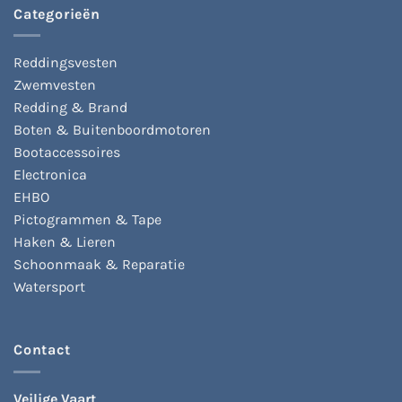
kan
kan
Categorieën
gekozen
gekozen
worden
worden
op
op
Reddingsvesten
de
de
Zwemvesten
productpagina
productpagina
Redding & Brand
Boten & Buitenboordmotoren
Bootaccessoires
Electronica
EHBO
Pictogrammen & Tape
Haken & Lieren
Schoonmaak & Reparatie
Watersport
Contact
Veilige Vaart