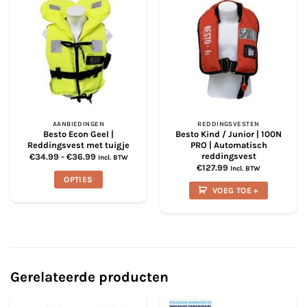
variaties.
variaties.
Deze
Deze
optie
optie
kan
kan
gekozen
gekozen
worden
worden
op
op
de
de
productpagina
productpagina
AANBIEDINGEN
REDDINGSVESTEN
Besto Econ Geel |
Besto Kind / Junior | 100N
Reddingsvest met tuigje
PRO | Automatisch
reddingsvest
Prijsklasse:
€
34.99
-
€
36.99
Incl. BTW
€34.99
€
127.99
Incl. BTW
tot
OPTIES
€36.99
VOEG TOE +
Dit
product
heeft
meerdere
variaties.
Deze
Gerelateerde producten
optie
kan
gekozen