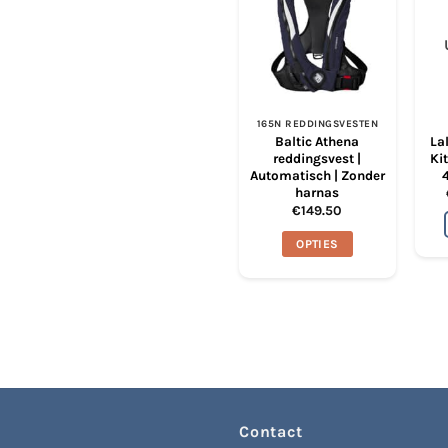
165N REDDINGSVESTEN
Baltic Athena
La
reddingsvest |
Ki
Automatisch | Zonder
harnas
€
149.50
OPTIES
Dit
product
heeft
meerdere
variaties.
Deze
optie
kan
Contact
gekozen