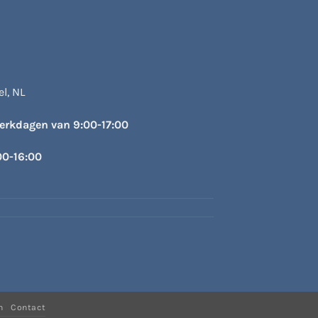
op
de
produc
l, NL
werkdagen van 9:00-17:00
00-16:00
n
Contact