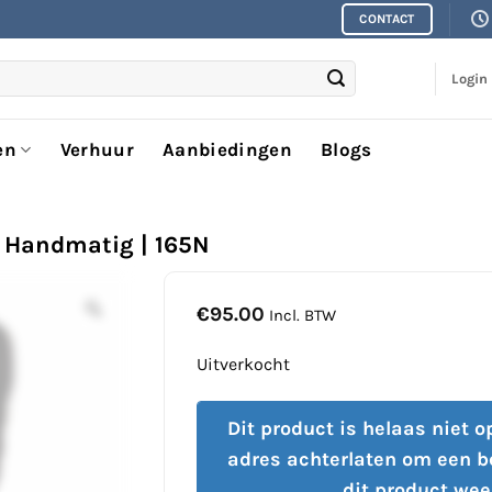
CONTACT
Login
en
Verhuur
Aanbiedingen
Blogs
| Handmatig | 165N
€
95.00
Incl. BTW
Uitverkocht
Dit product is helaas niet 
adres achterlaten om een b
dit product wee