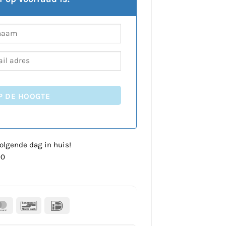
P DE HOOGTE
olgende dag in huis!
00
al
MasterCard
Bancontact
IDeal