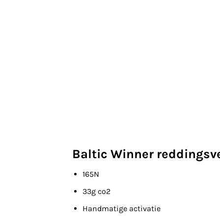
Baltic Winner reddingsv
165N
33g co2
Handmatige activatie