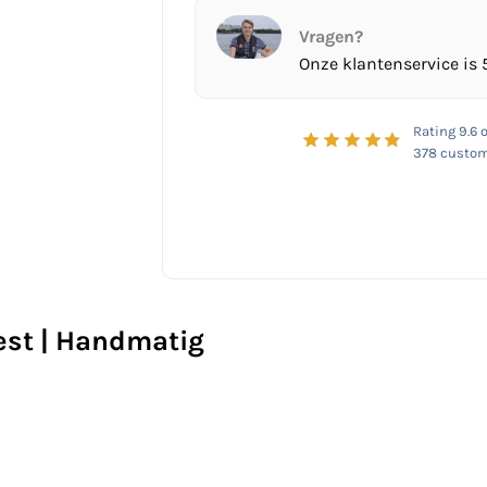
Vragen?
Onze klantenservice is 
Rating
9.6
o
378
custom
est | Handmatig