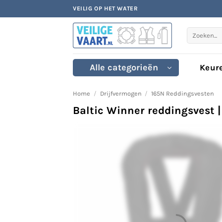
Ga
VEILIG OP HET WATER
naar
inhoud
Zoeken
naar:
Alle categorieën
Keur
Home
/
Drijfvermogen
/
165N Reddingsvesten
Baltic Winner reddingsvest 