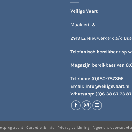
worden
op
Veilige Vaart
de
productpagina
Maalderij 8
2913 LZ Nieuwerkerk a/d IJsse
Telefonisch bereikbaar op 
Magazijn bereikbaar van 8:
Telefoon:
(0)180-787395
Email:
info@veiligevaart.nl
Whatsapp:
(0)6 38 67 73 87
roepingsrecht
Garantie & info
Privacy verklaring
Algemene voorwaarde