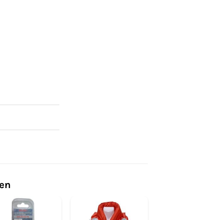
ten
Actie