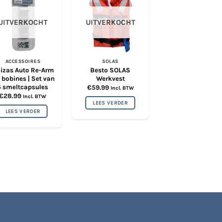
UITVERKOCHT
UITVERKOCHT
ACCESSOIRES
SOLAS
165N REDDINGSVEST
lizas Auto Re-Arm
Besto SOLAS
Baltic legend har
t bobines | Set van
Werkvest
reddingsvest |
4 smeltcapsules
Automatisch | 16
€
59.99
Incl. BTW
€
28.99
€
152.50
Incl. BTW
LEES VERDER
LEES VERDER
OPTIES
Dit
product
heeft
meerde
variatie
Deze
optie
kan
gekoze
worden