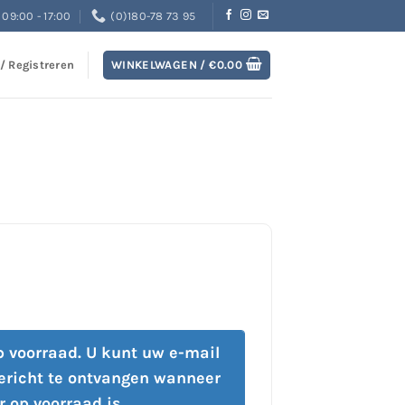
09:00 - 17:00
(0)180-78 73 95
 / Registreren
WINKELWAGEN /
€
0.00
op voorraad. U kunt uw e-mail
ericht te ontvangen wanneer
r op voorraad is.